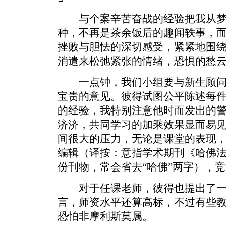
与个案辛苦奋战的经验把我从梦
种，不再是茶余饭后的趣闻轶事，
挫败与胆怯的深切感受，紧紧地围
消遣来松弛紧张的情绪，恐惧的愁
一点钟，我们小组要与新生顾问
宝贵的意见。彼得试图公平陈述每
的经验，我特别注意他时而发出的
济济，共同学习的加乘效果显而易
间很大的压力，无论是课堂的表现
编辑（译按：意指学术期刊《哈佛
份刊物，常会省去“哈佛”两字），
对于任课老师，彼得也提出了一
言，师资水平还算高标，不过有些
恐怕非摩利斯莫属。