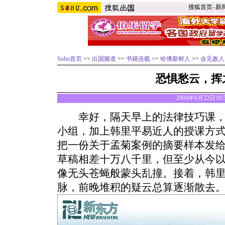
搜狐首页
-
新
Sohu首页
>>
出国频道
>>
书籍连载
>>
哈佛新鲜人
>>
会见敌人
恐惧愁云，挥
2004年6月22日10
幸好，隔天早上的法律技巧课，让
小组，加上韩里平易近人的授课方
把一份关于孟菊案例的摘要样本发
草稿相差十万八千里，但至少从今
像无头苍蝇般蒙头乱撞。接着，韩
脉，前晚堆积的疑云总算逐渐散去。