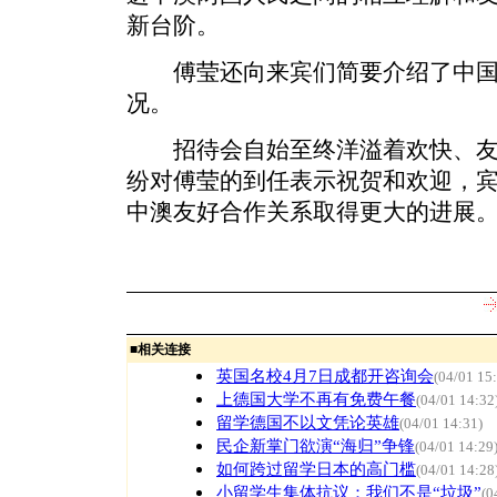
新台阶。
傅莹还向来宾们简要介绍了中国
况。
招待会自始至终洋溢着欢快、友
纷对傅莹的到任表示祝贺和欢迎，
中澳友好合作关系取得更大的进展。
■
相关连接
英国名校4月7日成都开咨询会
(04/01 15
上德国大学不再有免费午餐
(04/01 14:32
留学德国不以文凭论英雄
(04/01 14:31)
民企新掌门欲演“海归”争锋
(04/01 14:29
如何跨过留学日本的高门槛
(04/01 14:28
小留学生集体抗议：我们不是“垃圾”
(0