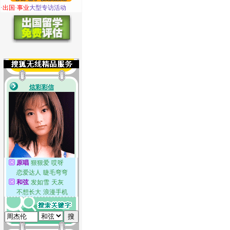
·
出国·事业
大型专访活动