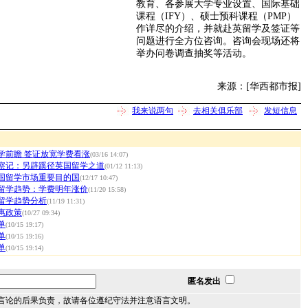
教育、各参展大学专业设置、国际基础
课程（IFY）、硕士预科课程（PMP）
作详尽的介绍，并就赴英留学及签证等
问题进行全方位咨询。咨询会现场还将
举办问卷调查抽奖等活动。
来源：[华西都市报]
我来说两句
去相关俱乐部
发短信息
留学前瞻 签证放宽学费看涨
(03/16 14:07)
察记：另辟蹊径英国留学之道
(01/12 11:13)
国留学市场重要目的国
(12/17 10:47)
国留学趋势：学费明年涨价
(11/20 15:58)
国留学趋势分析
(11/19 11:31)
惠政策
(10/27 09:34)
单
(10/15 19:17)
单
(10/15 19:16)
单
(10/15 19:14)
匿名发出
言论的后果负责，故请各位遵纪守法并注意语言文明。