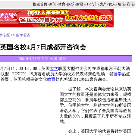
搜狐首页
-
新闻
-
体育
-
娱乐
-
财经
-
IT
-
汽车
-
房产
-
女人
-
短信
-
彩信
学专区
>>
留学看点
英国名校4月7日成都开咨询会
2004年4月1日15:29 作者: 潘波
日14：00-18：00，英国
大学
联盟大型咨询会将在成都银河王朝大酒
联盟（UKUP）19所著名成员大学的校方代表将亲临现场，就
留学
热点
场答疑，英国总领事馆文化
教育
处也将派出代表出席咨询会。
据了解，本次咨询会无论从来访英
国大学的数量还是整体实力来看，规模
都是空前的，参展学校包括布里斯托大
学、伯明翰大学、利兹大学等19所英国
著名大学，它们代表了全英国高等教育
力量的30%，且覆盖了几乎所有专业领
域。
会上，英国大学的代表将针对英国