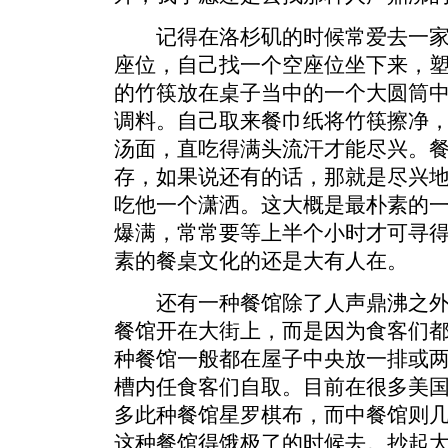
记得在洛杉矶的时候常爱去一家
座位，自己找一个空座位坐下来，
的竹筷放在桌子当中的一个大圆筒
调料。自己取来餐巾纸将竹筷擦净
汤面，直吃得满头流汗才能尽兴。
存，如果说还有的话，那就是尽兴
吃他一个潇洒。这大概是最朴素的
爆满，常常要等上半个小时才可寻
素的餐桌文化的还是大有人在。
还有一种餐馆除了人声鼎沸之外
餐馆开在大街上，而是因为食客们
种餐馆一般都在屋子中央放一排或
槽内任食客们自取。目前在很多美
多此种餐馆星罗棋布，而中餐馆则
这种餐馆得饿极了的时候去。抄起