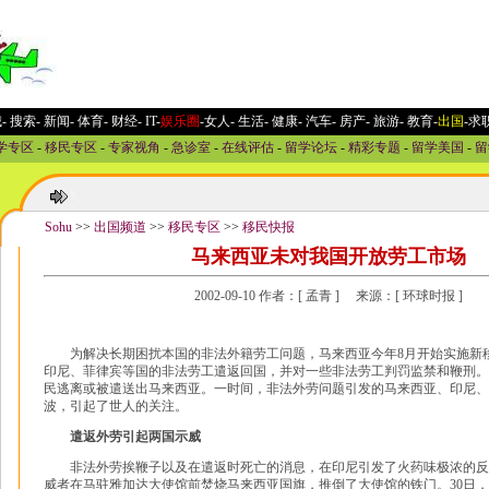
城
-
搜索
-
新闻
-
体育
-
财经
-
IT
-
娱乐圈
-女人
-
生活
-
健康
-
汽车
-
房产
-
旅游
-
教育
-
出国
-求
学专区
-
移民专区
-
专家视角
-
急诊室
-
在线评估
-
留学论坛
-
精彩专题
-
留学美国
-
留
Sohu
>>
出国频道
>>
移民专区
>>
移民快报
马来西亚未对我国开放劳工市场
2002-09-10 作者：[ 孟青 ] 来源：[ 环球时报 ]
为解决长期困扰本国的非法外籍劳工问题，马来西亚今年8月开始实施新
印尼、菲律宾等国的非法劳工遣返回国，并对一些非法劳工判罚监禁和鞭刑。
民逃离或被遣送出马来西亚。一时间，非法外劳问题引发的马来西亚、印尼、
波，引起了世人的关注。
遣返外劳引起两国示威
非法外劳挨鞭子以及在遣返时死亡的消息，在印尼引发了火药味极浓的反马
威者在马驻雅加达大使馆前焚烧马来西亚国旗，推倒了大使馆的铁门。30日