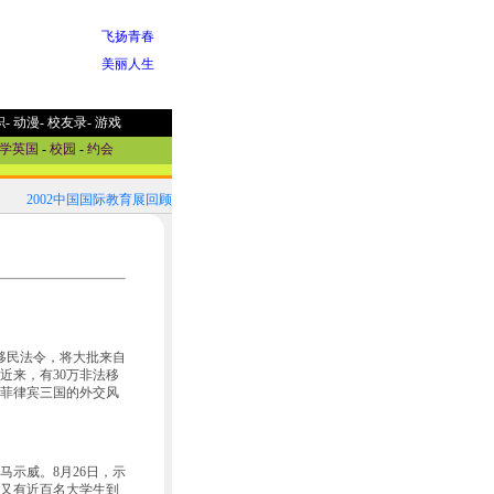
飞扬青春
美丽人生
职
-
动漫
-
校友录
-
游戏
学英国
-
校园
-
约会
2002中国国际教育展回顾！
2002中国国际教育展参展国家选介
移民法令，将大批来自
近来，有30万非法移
菲律宾三国的外交风
示威。8月26日，示
，又有近百名大学生到