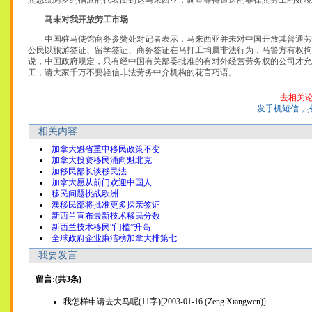
宾总统阿罗约指派的代表团到达马来西亚，调查等待遣送的菲律宾劳工的处境
马未对我开放劳工市场
中国驻马使馆商务参赞处对记者表示，马来西亚并未对中国开放其普通劳
公民以旅游签证、留学签证、商务签证在马打工均属非法行为，马警方有权拘
说，中国政府规定，只有经中国有关部委批准的有对外经营劳务权的公司才允
工，请大家千万不要轻信非法劳务中介机构的花言巧语。
去相关
发手机短信，
相关内容
加拿大魁省重申移民政策不变
加拿大投资移民涌向魁北克
加移民部长谈移民法
加拿大愿从前门欢迎中国人
移民问题挑战欧洲
澳移民部将批准更多探亲签证
新西兰宣布最新技术移民分数
新西兰技术移民“门槛”升高
全球政府企业廉洁榜加拿大排第七
我要发言
留言:(共3条)
我怎样申请去大马呢(11字)[2003-01-16 (Zeng Xiangwen)]