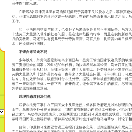
马使馆门前示威。
在听说3名菲律宾儿童在马拘留期间死于营养不良和脱水之后，菲律宾也
动。菲律宾总统阿罗约形容这是一场悲剧，在她向马来西亚表示抗议之后，马
工作。
印、菲两国的指责与抗议，也引起了马来西亚各界的不满和反击。马方认
非法劳工大量涌入带来的社会问题，是在法律范围内行事；而且在实施新移民
月的宽赦期。马还否认有婴儿死于外劳拘留营。马官员称，拘留营内每日供应
水，还提供医疗照顾。
不请自来送走不易
多年以来，外劳问题是影响马来西亚与一些劳工输出国家双边关系的敏感
劳工资源短缺的国家，20世纪80年代初，为快速发展本国经济，马来西亚的
殖和服务等行业从印尼、菲律宾等国引进了大量劳工。外劳对马经济发展作出
劳的大量涌入和非法外劳的存在，也带来了大量社会问题。今年8月1日，马
法令，并仿效新加坡，以鞭刑对付非法外劳。据说，新加坡鞭刑用的是一种三
蘸了一些刺激性液体，一鞭下去，皮开肉绽，还会留下永久性的鞭痕。尽管面
外劳仍愿冒险继续逗留。
以理性态度解决问题
尽管非法劳工事件在三国民众中反应激烈，但各国政府还是以比较理性的
山芋。马来西亚外长赛义德表示，“我们在有限能力内提供工作机会，但我们
径进来”。马哈蒂尔总理表示，欢迎两国派代表团到马调查难民营状况。与此
蒂呼吁国民停止极端行动，菲律宾总统阿罗约也打电话给马哈蒂尔，讨论了相
目前，印尼和马来西亚官员正在拟订谅解备忘录，以期全面解决印尼劳工问