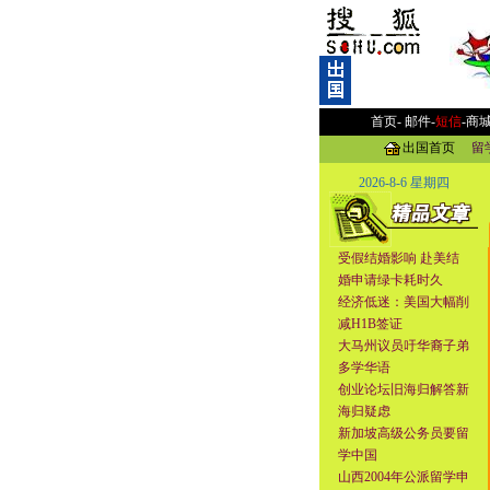
首页-
邮件
-
短信
-
商
出国首页
留
2026-8-6 星期四
受假结婚影响 赴美结
婚申请绿卡耗时久
经济低迷：美国大幅削
减H1B签证
大马州议员吁华裔子弟
多学华语
创业论坛旧海归解答新
海归疑虑
新加坡高级公务员要留
学中国
山西2004年公派留学申