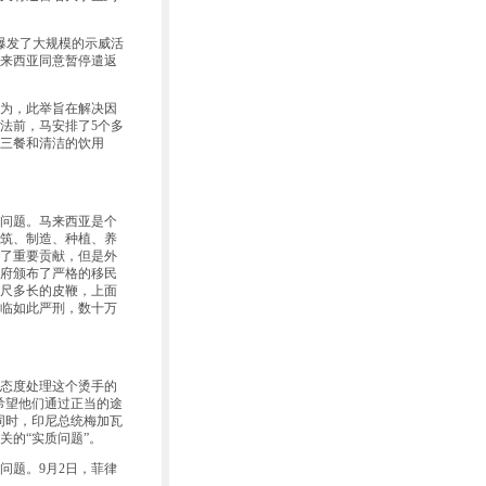
爆发了大规模的示威活
来西亚同意暂停遣返
为，此举旨在解决因
法前，马安排了5个多
三餐和清洁的饮用
问题。马来西亚是个
建筑、制造、种植、养
了重要贡献，但是外
政府颁布了严格的移民
尺多长的皮鞭，上面
临如此严刑，数十万
态度处理这个烫手的
希望他们通过正当的途
同时，印尼总统梅加瓦
关的“实质问题”。
题。9月2日，菲律