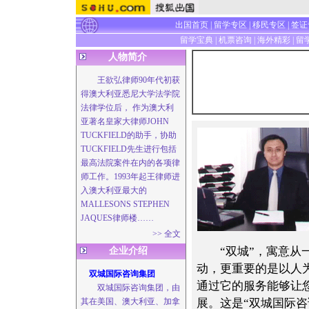
出国首页
|
留学专区
|
移民专区
|
签证
留学宝典
|
机票咨询
|
海外精彩
|
留
人物简介
王欲弘律师90年代初获
得澳大利亚悉尼大学法学院
法律学位后， 作为澳大利
亚著名皇家大律师JOHN
TUCKFIELD的助手，协助
TUCKFIELD先生进行包括
最高法院案件在内的各项律
师工作。1993年起王律师进
入澳大利亚最大的
MALLESONS STEPHEN
JAQUES律师楼……
>> 全文
“双城”，寓意从一
企业介绍
动，更重要的是以人
双城国际咨询集团
通过它的服务能够让
双城国际咨询集团，由
其在美国、澳大利亚、加拿
展。这是“双城国际咨