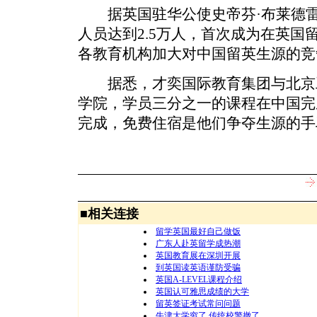
据英国驻华公使史帝芬·布莱德雷
人员达到2.5万人，首次成为在英国
各教育机构加大对中国留英生源的竞
据悉，才奕国际教育集团与北京
学院，学员三分之一的课程在中国完
完成，免费住宿是他们争夺生源的手
■
相关连接
留学英国最好自己做饭
广东人赴英留学成热潮
英国教育展在深圳开展
到英国读英语谨防受骗
英国A-LEVEL课程介绍
英国认可雅思成绩的大学
留英签证考试常问问题
牛津大学穷了 传统校警撤了