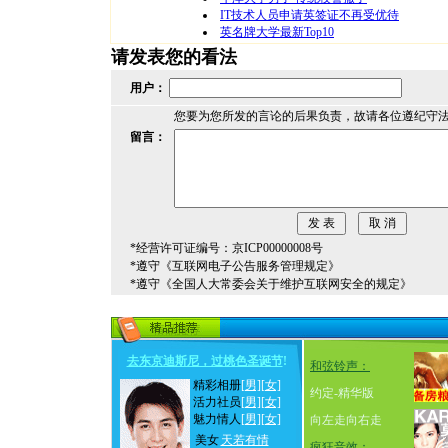
IT技术人员申请英签证不再受优待
英名牌大学最新Top10
请发表您的看法
用户：
您要为您所发的言论的后果负责，故请各位遵纪守
留言：
*经营许可证编号：京ICP00000008号
*遵守《互联网电子公告服务管理规定》
*遵守《全国人大常委会关于维护互联网安全的规定》
去东京迪斯尼，过桃色圣诞节
!
和弦铃声：
精彩相册
[男]
[女]
约定-精华版
活力社员
[男]
[女]
魅力情人
[男]
[女]
向左走向右走
美女
天若有情
疯狂音效：