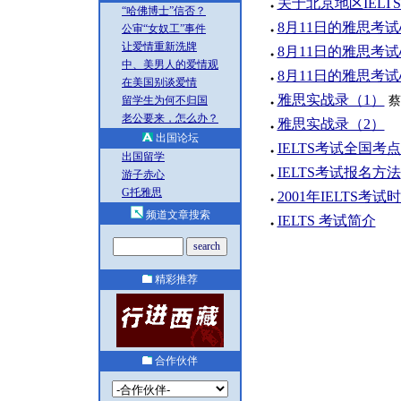
关于北京地区IEL
●
“哈佛博士”信否？
8月11日的雅思考试心
公审“女奴工”事件
●
让爱情重新洗牌
8月11日的雅思考试心
●
中、美男人的爱情观
8月11日的雅思考试心
●
在美国别谈爱情
雅思实战录（1）
蔡
留学生为何不归国
●
老公要来，怎么办？
雅思实战录（2）
●
出国论坛
IELTS考试全国考
●
出国留学
IELTS考试报名方法
游子赤心
●
G托雅思
2001年IELTS考试
●
频道文章搜索
IELTS 考试简介
●
精彩推荐
合作伙伴