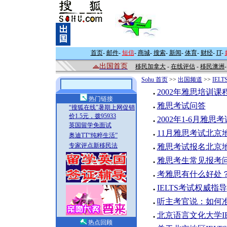
首页
-
邮件
-
短信
-
商城
-
搜索
-
新闻
-
体育
-
财经
-
IT
-
出国首页
移民加拿大
-
在线评估
-
移民澳洲
Sohu 首页
>>
出国频道
>>
IEL
2002年雅思培训课
●
热门链接
雅思考试问答
“搜狐在线”暑期上网促销
●
价1.5元，拨95933
2002年1-6月雅思
●
英国留学免面试
11月雅思考试北京
奥迪TT“纯粹生活”
●
专家评点新移民法
雅思考试报名北京
●
雅思考生常见报考
●
考雅思有什么好处
●
IELTS考试权威指导
●
听主考官说：如何
●
北京语言文化大学IE
●
热点回顾