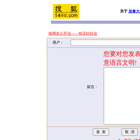
关于
加拿大
致网友公开信——有话好好说
用户：
您要对您发表
意语言文明!
留言：