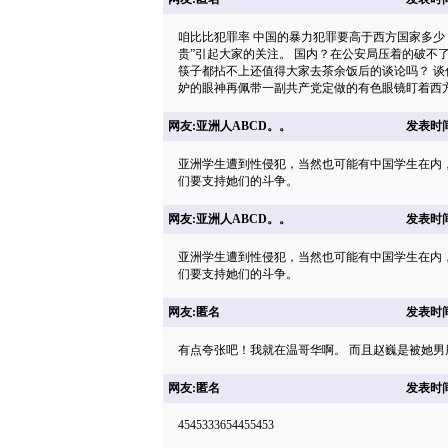
咱比比犯罪率 中国的暴力犯罪要高于西方国家多少
贵”引起大家的关注。 国内？在公安局压着的破不
筷子都拈不上还值得大家去茶余饭后的谈论吗？ 谈
妒的眼神再佩带一副共产党定做的有色眼镜盯着西
网友:亚洲人ABCD。。
发表时间: 
亚洲学生遭到性侵犯，当然也可能有中国学生在内
们要支持她们的斗争。
网友:亚洲人ABCD。。
发表时间: 
亚洲学生遭到性侵犯，当然也可能有中国学生在内
们要支持她们的斗争。
网友:匿名
发表时间: 
有点夸张吧！我就在温哥华啊。 而且赵巍是被她男
网友:匿名
发表时间: 
4545333654455453