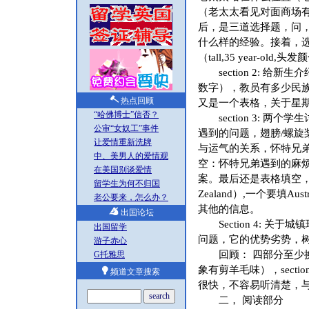
（老太太看见对面商场
后，是三道选择题，问
什么样的经验。接着，选
（tall,35 year-old
section 2: 给
数字），教员有多少民族
热点回顾
又是一个表格，关于星期三和星期
“哈佛博士”信否？
section 3: 两
公审“女奴工”事件
遇到的问题，翅膀/螺
让爱情重新洗牌
与运气的关系，怀特兄
中、美男人的爱情观
空：怀特兄弟遇到的麻烦，
在美国别谈爱情
案。最后还是表格填空，
留学生为何不归国
Zealand）,一个要填
老公要来，怎么办？
其他的信息。
出国论坛
Section 4: 关于城
出国留学
问题，它的优势劣势，
游子赤心
回顾： 四部分至少换了三种
G托雅思
象有剪羊毛味），sectio
频道文章搜索
很快，不容易听清楚，
二， 阅读部分