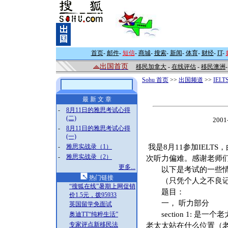
首页
-
邮件
-
短信
-
商城
-
搜索
-
新闻
-
体育
-
财经
-
IT
-
出国首页
移民加拿大
-
在线评估
-
移民澳洲
Sohu 首页
>>
出国频道
>>
IEL
最 新 文 章
-
8月11日的雅思考试心得
(二)
200
-
8月11日的雅思考试心得
(一)
-
雅思实战录（1）
 我是8月11参加IE
-
雅思实战录（2）
次听力偏难。感谢老师
更多...
以下是考试的一些情
热门链接
（只凭个人之不良记忆
“搜狐在线”暑期上网促销
题目：
价1.5元，拨95933
一， 听力部分
英国留学免面试
section 1: 是
奥迪TT“纯粹生活”
专家评点新移民法
老太太站在什么位置（