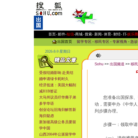
首页-
邮件
-
短信
-
商城
-
搜索
-
新闻
-
体育
-
财经
-
IT
-
娱乐
出国首页
留学专区
-
移民专区
-
专家视角
-
急诊
2026-8-9 星期日
Sohu
>>
出国频道
>>
移民
受假结婚影响 赴美结
婚申请绿卡耗时久
经济低迷：美国大幅削
减H1B签证
大马州议员吁华裔子弟
您准备出国探亲、访
多学华语
动，需要申办《中华人
创业论坛旧海归解答新
列步骤办理。
海归疑虑
新加坡高级公务员要留
步骤一：领取申请
学中国
山西2004年公派留学申