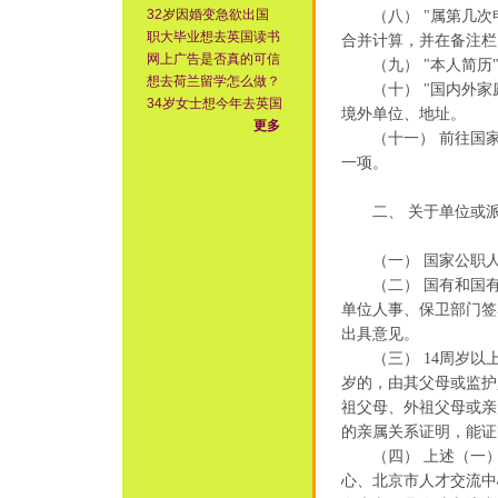
32岁因婚变急欲出国
（八） "属第几次申
职大毕业想去英国读书
合并计算，并在备注栏
网上广告是否真的可信
（九） "本人简历"
想去荷兰留学怎么做？
（十） "国内外家庭
34岁女士想今年去英国
境外单位、地址。
更多
（十一） 前往国家
一项。
二、 关于单位或派
（一） 国家公职人
（二） 国有和国有
单位人事、保卫部门签
出具意见。
（三） 14周岁以上
岁的，由其父母或监护
祖父母、外祖父母或亲
的亲属关系证明，能证
（四） 上述（一）
心、北京市人才交流中