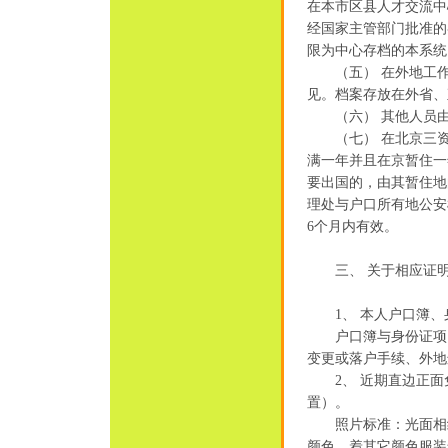
在本市区县人才交流中
经国家主管部门批准的
限为中心存档的本系统
（五） 在外地工作
见。档案存放在外省、
（六） 其他人员由
（七） 在北京三资
满一年并且在京暂住一
要出国的，由其暂住地
理处与户口所有地公安
6个月内有效。
三、 关于相应证明
1、 本人户口簿、
户口簿与身份证项目
变更或落户手续、外地
2、 近期直边正面
置）。
照片标准：光面相纸
颜色，着其它颜色服装