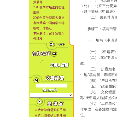
（一） 请您携带身
报展开
（处）、北京市公安局
2003留学市场走向理性
（以下简称《申请表》
出国
（二） 领表时请说
2003年留学新闻大盘点
塞班受骗中国留学生得
临时工作签证
步骤二：填写申请表
专家解读：留学预警为
何频发
一、 填写《申请请
（一） 《申请表》
（二） 填写申请人
致。
（三） "拼音姓名"
生地"填写省、直辖市
（四） "户口所在地
（五） "政治面貌"可
（六） "文化程度"
称"按申请人现状况和
（七） "工作单位"
作单位，在备注栏内注
自费留学所需要的手续
位。
自费出国读硕士的开销