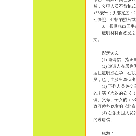
然，公职人员不着制式
x33毫米；头部宽度：
性快照、翻拍的照片或
3、 根据您出国事
证明材料自签发之日
文。
探亲访友：
(1) 邀请信，指正
(2) 邀请人在居住
居住证明或在学、在职
员，也可由派出单位出
(3) 下列人员免交
的未满16周岁的公民
偶、父母、子女的；<
政府侨办签发的《北京
(4) 公派出国人员
的邀请信。
旅游：