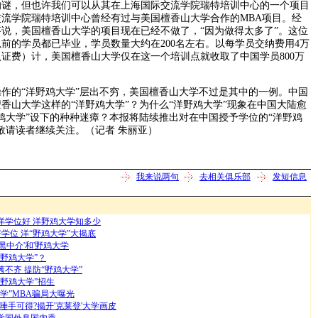
的谜，但也许我们可以从其在上海国际交流学院瑞特培训中心的一个项目
流学院瑞特培训中心曾经有过与美国檀香山大学合作的MBA项目。经
说，美国檀香山大学的项目现在已经不做了，“因为做得太多了”。这位
前的学员都已毕业，学员数量大约在200名左右。以每学员交纳费用4万
证费）计，美国檀香山大学仅在这一个培训点就收取了中国学员800万
的“洋野鸡大学”层出不穷，美国檀香山大学不过是其中的一例。中国
香山大学这样的“洋野鸡大学”？为什么“洋野鸡大学”现象在中国大陆愈
鸡大学”设下的种种迷瘴？本报将陆续推出对在中国授予学位的“洋野鸡
敬请读者继续关注。（记者 朱丽亚）
我来说两句
去相关俱乐部
发短信息
洋学位好 洋野鸡大学知多少
学位 洋“野鸡大学”大揭底
黑中介'和'野鸡大学
“野鸡大学”？
不齐 提防“野鸡大学”
“野鸡大学”招生
学”MBA骗局大曝光
唾手可得?揭开'克莱登'大学画皮