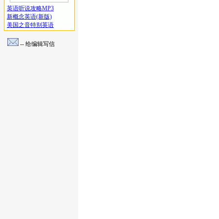
英语听说攻略MP3
新概念英语(新版)
美国之音特别英语
-- 给编辑写信