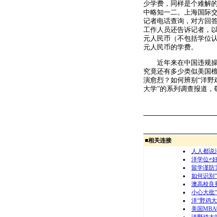
少学费，同样是个难解
中略知一二。上海国际交
记者电话查询，对方回答
工作人员还告诉记者，以
元人民币（不包括学位认
元人民币的学费。
近年来在中国违规操作
究竟还有多少类似美国檀
演愈烈？如何辨别“洋野
大学”的系列调查报道，
■
相关连接
人人都说
洋学位≠好
留学谨防'
如何识别
澳高校良莠
小心大批
洋“野鸡大
美国MBA