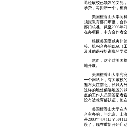
退还该校已颁发的文凭
学费，每拒赔一个，檀香
美国檀香山大学同样违
须报教育部门审批，合
部门核准。截至2003
在办项目，中方合作者
根据美国夏威夷州第一
校、机构合办的BBA（工
及其他课程培训班的学
然而，这个对美国檀香
地开展。
美国檀香山大学究竟在
一个网站上，有关该校的
遍布大江南北，长城内
这样的地处偏远地区的
点的工作人员回答记者
没有被教育部认证，但在
美国檀香山大学在内蒙
合主办的，与北京、上
是2003年4月1日至
误了，现在重新开始启