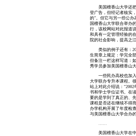
美国檀香山大学还把触
登广告，但经记者核实，
的”。但它与另一些公办
国檀香山大学联合举办的
行，该校网站对此报道说
和具有一定管理经验的
院的社会影响，提高之江
类似的例子还有：200
生简章上规定：学完全部
但备注一栏这样写道：如
秀学员参加美国檀香山大学
一些民办高校也加入了
大学联办专升本课程。
站上对此介绍说：“20
书和学士学位证书。在读
要的是学到了真正的、先
课程是否还在继续不得而
办学机构开展了年度检查
与美国檀香山大学合办的
……
美国檀香山大学在中国