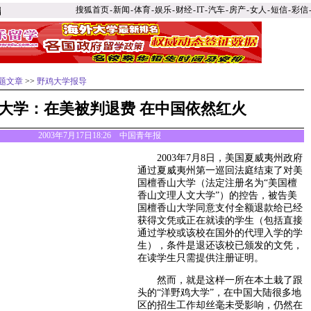
搜狐首页
-
新闻
-
体育
-
娱乐
-
财经
-
IT
-
汽车
-
房产
-
女人
-
短信
-
彩信
题文章
>>
野鸡大学报导
大学：在美被判退费 在中国依然红火
2003年7月17日18:26 中国青年报
2003年7月8日，美国夏威夷州政府
通过夏威夷州第一巡回法庭结束了对美
国檀香山大学（法定注册名为“美国檀
香山文理人文大学”）的控告，被告美
国檀香山大学同意支付全额退款给已经
获得文凭或正在就读的学生（包括直接
通过学校或该校在国外的代理入学的学
生），条件是退还该校已颁发的文凭，
在读学生只需提供注册证明。
然而，就是这样一所在本土栽了跟
头的“洋野鸡大学”，在中国大陆很多地
区的招生工作却丝毫未受影响，仍然在