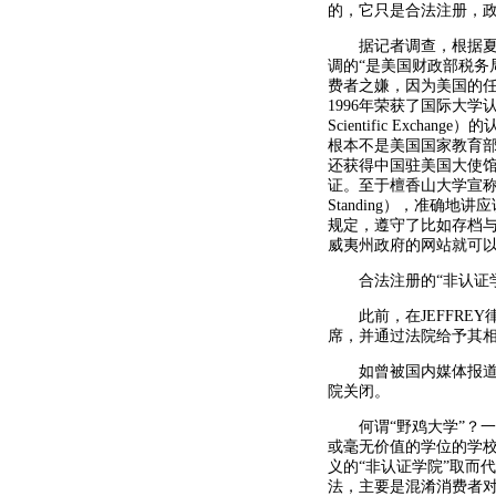
的，它只是合法注册，
据记者调查，根据夏威夷
调的“是美国财政部税务
费者之嫌，因为美国的
1996年荣获了国际大学认证机构APIC
Scientific Ex
根本不是美国国家教育部
还获得中国驻美国大使馆
证。至于檀香山大学宣称自己持
Standing），准确
规定，遵守了比如存档与
威夷州政府的网站就可
合法注册的“非认证学
此前，在JEFFREY
席，并通过法院给予其
如曾被国内媒体报道过的美
院关闭。
何谓“野鸡大学”？一
或毫无价值的学位的学校
义的“非认证学院”取而
法，主要是混淆消费者