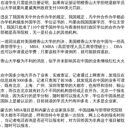
，在读学生只需提供注册证明。如果有证据证明檀香山大学拒绝退赔学员
山大学就要向夏威夷州政府支付1000美元罚款。
反了我国有关中外合作办学的规定。我国规定，凡中外合作办学都必
作办学机构颁发外国学历、学位证书的，均要由我国国家学历、学位主管
年7月，我国只批准了110个授予国外学位与香港特别行政区学位的合作办学
全部都是高等院校，无一是社会上的其他机构。
巡回法庭对美国檀香山大学的判决，美国檀香山大学在中国与一些高
商管理学士）、 MBA、EMBA（高层管理人员工商管理硕士）、DBA
员也可以申请退还学费，只要该校不申请倒闭，就可能获得退款。
山大学极为不利的消息，似乎并未影响其在中国的业务继续红红火火
中国多少地方开办了业务，实难查证。记者通过上网查询，发现仅在
信息就有3000多条。记者只查阅了前30条，就发现其在中国的业务可谓
外。既有北京、上海、广州、深圳等繁华的大都市，也有呼和浩特、鞍山
城市，而仅在北京就有好几个不同的机构曾经或正在开办。北京一个报名
咨询说，因为实行的是学分制，随时都可以报名入学，学位在中国虽然还
国际上是被认证的，目前就读的学员大约有80多名，大多是企业家。
古的 MBA项目是和内蒙古企业家俱乐部、中国战略与管理研究院联
海等大都市不同的是，呼和浩特今年是第一次招生，网上公布的报名时间
5月1日。当记者电话咨询是否还可以报名时，对方回答因为非典这个项目被耽
动，随时可以报名。