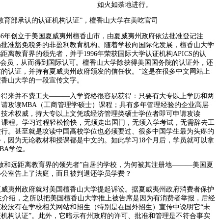
如火如荼地进行。
育部承认的认证机构认证”，檀香山大学在美吃官司
6年创立于美国夏威夷州檀香山市，由夏威夷州政府依法批准登记注
局批准豁免税务的非盈利教育机构。随着学校向国际化发展，檀香山大学
距离教育界的领先者，并于1996年荣获国际大学认证机构APICS的认
认可会员，从而得到国际认可。檀香山大学除获得美国国务院的认证外，还
的认证，并持有夏威夷州政府颁发的信任状。”这是在很多中文网站上
檀香山大学的一段宣传文字。
来并不费工夫———入学资格很容易获得：只要有大专以上学历和两
请攻读MBA（工商管理学硕士）课程；具有多年管理经验的企业高层
、技术权威，持大专以上文凭或经济管理类硕士学位者即可申请攻读
）课程。学习过程轻松愉快，无须走出国门，无须入学考试，无需辞去工
进行。甚至就是攻读中国高校学位也必须要过、很多中国学生最为头疼的
，因为无论教材和授课都是中文的。如此学习18个月后，学员就可以拿
DBA学位。
和远距离教育界的领先者”自居的学校，为何被其注册地———美国夏
办公室告上了法庭，而且被判退还学员学费？
威夷州政府就对美国檀香山大学提起诉讼。据夏威夷州政府消费者保护
Y先生介绍，之所以把美国檀香山大学推上被告席是因为有消费者举报，后经
校没有在学校相关网站和招生（特别是在国外招生）宣传中说明它“未
机构认证”。此外，它暗示有州政府的许可、批准和管理是不符合事实