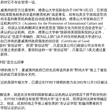
政府对它不存在管理一说。
州的官方注册资料，檀香山大学实际创办于1987年3月2日，它所强
局批准豁免税务的非盈利教育机构”虽是事实，却有玩弄文字游戏误导消
任何非盈利教育机构都是自动批准豁免税务的。檀香山大学宣称自己于
S（Academy for the Promotion of International Culture and
change）的认证，但该认证机构翻译过来的意思是“国际文化与科技交流促进学会”，
承认的认证机构。此外，檀香山大学称“除获得美国国务院的认证外，
的认证”也是不准确的，因为以上部门从不对任何机构或大学进行认
有的夏威夷州政府颁发的信任状（Certificate of Good
地讲应该叫“资信证明”。所谓“资信证明”，只是说某公司已根据公司法等有关
注册之类的要求。要得到这样一张“资信证明”，只要花27.5美元通过夏
以获得。
院”是怎么回事
律师的努力下，夏威夷州政府已经先后将该州多所“野鸡大学”推上了被告
相应的处罚甚至勒令关闭。
国牛顿大学，已通过JEFFREY律师的努力在2002年12月19日被法
般说来，就是在没有得到国家权威认证机构认证的情况下授予欺诈性的
。JEFFREY律师没有使用“野鸡大学”这个名词，而用该州法律有明确定
代之。他说，此前经他之手推上被告席的“非认证学院”欺骗消费者的方
对学院认证的认识。