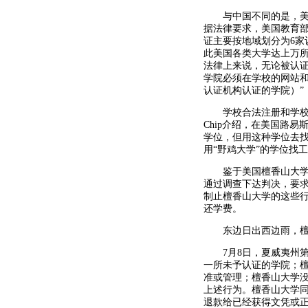
与中国不同的是，美国
据法律要求，美国教育
证主要按地域划分为6
此美国各类大学达上万所
法律上来说，无论被认
学院必须在学校的网站和
认证机构认证的学院）”
学校合法注册和学校是
Chip介绍，在美国路
学位，但用这种学位去
用“野鸡大学”的学位找
鉴于美国檀香山大学的违
通过调查下达判决，要
制止檀香山大学的这些
还学费。
东边日出西边雨，檀
7月8日，夏威夷州第
一所未予认证的学院；
准或管理；檀香山大学没
上述行为。檀香山大学同
退款给已经获得文凭或