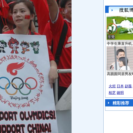
中学生乘直升机
高圆圆同居男友
火炬
日本
赵薇
柏芝
姚明
精彩推荐