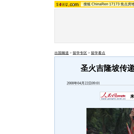
搜狐
ChinaRen
17173
焦点房
出国频道
>
留学专区
>
留学看点
圣火吉隆坡传
2008年04月22日09:01