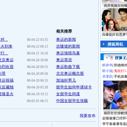
闺房视频自拍
相关推荐
自爆捉奸后恶梦
...
奥运的新闻
08-04-22 03:35
搜狐商机
圣火到来
吉隆坡的新闻
08-04-22 00:13
...
奥运场馆鸟巢
08-04-21 16:18
北京奥运
奥运英语
08-04-20 20:06
·
听评书
|
郭德纲
热烈欢迎
奥运歌曲下载
08-04-20 09:55
·
听小说
|
鬼吹灯1
街景
北京奥运概念股
08-04-20 09:36
·
共享区
|
手机病
奥运祝福
加油好男儿
08-04-20 06:33
运反藏独
留学生如何申请绿卡
08-04-20 05:28
迎接圣火
女留学生间谍
08-04-19 19:12
中国女留学生张颖
08-02-01 08:15
揭田壮壮徐帆
我要发布
·
赵薇被爆已经怀
·
李宇春爆遭母逼