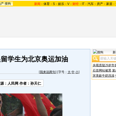
地产
搜狗
新闻
-
体育
-
S
-
娱乐
-
V
-
财经
-
IT
-
汽车
-
房产
-
家居
-
新
递留学生为北京奥运加油
央视质疑29岁市
石首网站被黑
篡
[
我来说两句
] [字号：
大
中
小
]
宋美龄牛奶洗澡
来源：人民网 作者：孙天仁