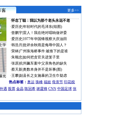
更多>>
·
怀念丁聪：我以为那个老头永远不老
·
爱历史
|
年轻时代的毛泽东(组图)
·
曾鹏宇
|
雷人！我在绝对唱响做评委
·
爱历史
|
1977年华国锋视察大庆油田
上学
·
韩浩月
|
批评余秋雨是侮辱中国人？
·
荣林
|
广州珠海桥事件:被推下的是谁
·
朱顺忠
|
如何把贪官关进笼子里
·
张原
|
杭州飙车案中父亲角色的缺失
·
蔡天新
|
奥数本身并不是坏事(图)
·
王攀
|
副县长之女施暴的卫生巾疑虑
曝光
热点标签：
奥运
珠峰
福娃
母亲节
印花税
外遇
股票
金晶
陈冠希
谢霆锋
CNN
中国足球
张