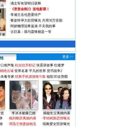
·
满文军有望明日获释
曝光
·
《变形金刚2》送电影票！
·
李湘王岳伦恩爱待产
·
黎姿怀孕大肚照曝光 月用30万安胎
·
阿娇懒理冠希返港:不关我的事
·
古巨基：我与霆锋都是一哥
不断
更多>>
对口相声集
杜拉拉升职记
张震讲故事
红楼梦
-精绝古城
世界名著
平凡的世界
货币战争2
毒杀毒专家
经典手机游游格斗集
福彩3D走势图
情史
李冰冰被爆已婚
揭秘生父离婚内幕
孕
·
揭刘晓庆离婚内幕
·
李幼斌新恋情曝光
婚
·
周迅王艳婆媳相见
·
陆毅爱女照首曝光