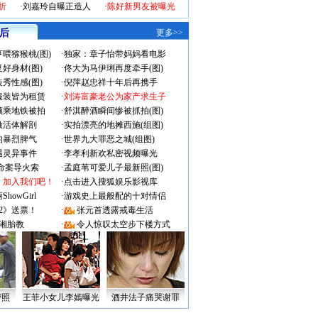
折
·
刘嘉玲自曝正造人
·
陈好新男友被曝光
 后
更多>>
喂猕猴桃(图)
·
独家：章子怡带妈妈看电影
好身材(图)
·
佟大为马伊琍再度牵手(图)
秀性感(图)
·
倪萍赵忠祥十年后再携手
服装皆为租赁
·
刘涛富豪老公为家产求生子
颜乘地铁被拍
·
舒淇醉酒瞬间惨被抓拍(图)
做活体解剖
·
实拍漂亮的地摊西施(组图)
的暴烈脾气
·
世界九大罪恶之城(组图)
遇灵异事件
·
李孝利新欢私密视频曝光
成命案导火索
·
孟庭苇可爱儿子最新照(图)
：加入我们吧！
·
点击进入搜狐娱乐影视库
owGirl
·
游戏史上最般配的十对情侣
2》送票！
·
张元首透露戒毒生活
湘胎教
·
令人惊叹太空步下楼方式
密照
王菲小女儿李嫣曝光
酒井法子痛哭谢罪