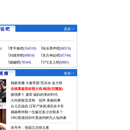
说 吧
更多>>
5)
李宇春吧
(104510)
快乐男声吧
(68574)
刘德华吧
(69854)
东方神起吧
(65744)
婚姻吧
(78544)
37℃女人吧
(6985)
视 频
更多>>
·
独家首播:大秦帝国
范冰冰-金大班
·
在线看超高收视大戏:
蜗居(完整版)
·
倔强萝卜
麦田
媳妇的美好时代
·
大内密探灵灵狗
倪萍-美丽的事
声》
·
台儿庄战役 日军尸体装满百余卡车
·
揭秘希特勒一生躲过多少次暗杀？
·
1982香港回归中英谈判鲜为人知内幕
·
宋丹丹：张国立活得太累