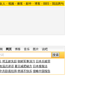
女人
-
视频
-
播客
-
邮件
-
博客
-
BBS
-
我说两句
闻
网页
博客
音乐
图片
说吧
长
邓玉娇失踪
朝鲜军事演习
日本兵赎罪
改温总讲话
夏日减肥秘方
日本瘦脸法
中共卧底结局
慈禧不快乐
侵略中国报告