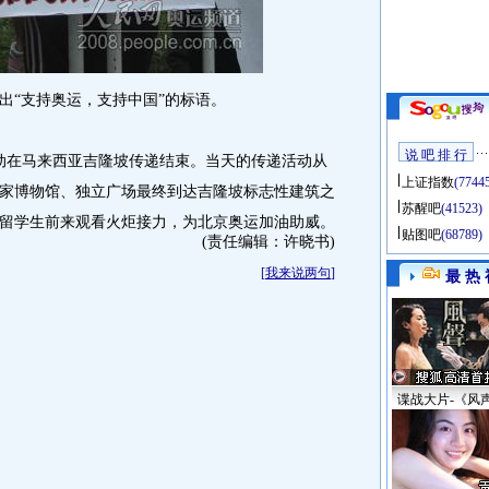
“支持奥运，支持中国”的标语。
说 吧 排 行
动在马来西亚吉隆坡传递结束。当天的传递活动从
上证指数
(7744
家博物馆、独立广场最终到达吉隆坡标志性建筑之
苏醒吧
(41523)
留学生前来观看火炬接力，为北京奥运加油助威。
贴图吧
(68789)
(责任编辑：许晓书)
[
我来说两句
]
最 热 
谍战大片-《风