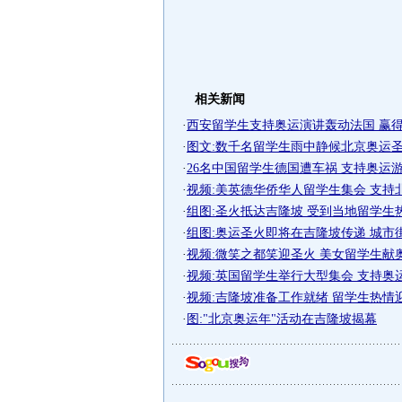
相关新闻
·
西安留学生支持奥运演讲轰动法国 赢得对
·
图文:数千名留学生雨中静候北京奥运
·
26名中国留学生德国遭车祸 支持奥运游行
·
视频:美英德华侨华人留学生集会 支持
·
组图:圣火抵达吉隆坡 受到当地留学生
·
组图:奥运圣火即将在吉隆坡传递 城市
·
视频:微笑之都笑迎圣火 美女留学生献
·
视频:英国留学生举行大型集会 支持奥
·
视频:吉隆坡准备工作就绪 留学生热情
·
图:"北京奥运年"活动在吉隆坡揭幕