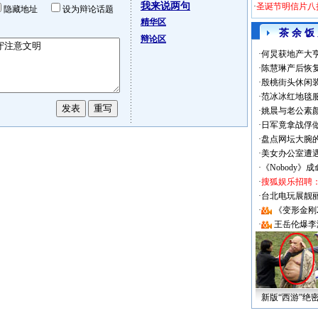
我来说两句
·
圣诞节明信片八
隐藏地址
设为辩论话题
精华区
茶 余 饭
辩论区
·
何炅获地产大亨
·
陈慧琳产后恢复
·
殷桃街头休闲装
·
范冰冰红地毯
·
姚晨与老公素
·
日军竟拿战俘
·
盘点网坛大腕
·
美女办公室遭
·
《Nobody》
·
搜狐娱乐招聘
·
台北电玩展靓丽Sh
·
《变形金刚
·
王岳伦爆李
新版“西游”绝