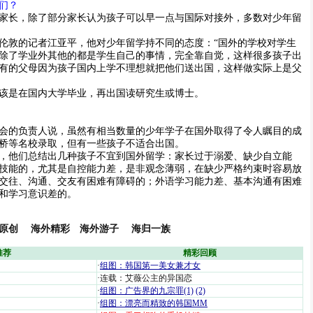
们？
长，除了部分家长认为孩子可以早一点与国际对接外，多数对少年留
敦的记者江亚平，他对少年留学持不同的态度：“国外的学校对学生
除了学业外其他的都是学生自己的事情，完全靠自觉，这样很多孩子出
有的父母因为孩子国内上学不理想就把他们送出国，这样做实际上是父
是在国内大学毕业，再出国读研究生或博士。
的负责人说，虽然有相当数量的少年学子在国外取得了令人瞩目的成
桥等名校录取，但有一些孩子不适合出国。
他们总结出几种孩子不宜到国外留学：家长过于溺爱、缺少自立能
技能的，尤其是自控能力差，是非观念薄弱，在缺少严格约束时容易放
交往、沟通、交友有困难有障碍的；外语学习能力差、基本沟通有困难
和学习意识差的。
原创
海外精彩
海外游子
海归一族
推荐
精彩回顾
·
组图：韩国第一美女兼才女
·
连载：艾薇公主的异国恋
·
组图：广告界的九宗罪(1)
(2)
·
组图：漂亮而精致的韩国MM