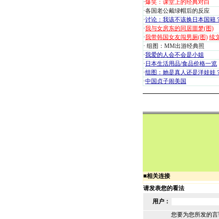
·
爆笑：课堂上的经典对白
·
各国老公戴绿帽后的反应
·
讨论：我该不该换日本国籍
·
我与女房东的同居噩梦(图)
·
我带韩国女友闯男厕(图)
续
·
组图：MM出游经典照
·
我爱的人会不会是小姐
·
日本生活用品/食品价格一览
·
组图：她是真人还是洋娃娃
·
中国贞子闹美国
■
相关连接
请发表您的看法
用户：
您要为您所发的言