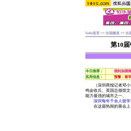
Sohu首页
>>
出国频道
>>
出
第10
今日推荐：
我到加国
实用信息：
预警：留
（深圳商报记者邓小群
鸣金收兵。英国总领馆文
能力最强的城市之一。
深圳每年千余人留学
在这届热闹的展会上，