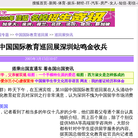
搜狐首页
-
新闻
-
体育
-
娱乐
-
财经
-
IT
-
汽车
-
房产
-
女人
-
短信
-
彩信
-
国专题
>>
中国国际教育巡回展
>>
巡回展快讯
届中国国际教育巡回展深圳站鸣金收兵
2005年3月15日10:07
搭乘出国直通车 看各国出国资讯
留学，父亲被双规
组图：一个手模特生涯的爱恋
组图：西方淑女是怎样炼成的
学爱尔兰小心虚假宣传
中国留学生学文化而非语言
网友：我的签证经历和体会
）昨天下午，在五洲宾馆，第10届中国国际教育巡回展在人头涌动中
化教育处官员对深圳之行非常满意，认为深圳不愧为中国留学市场消费
英国
记者看到了相当多的年仅十几岁的少年，他们跟着父母逐个展台认真
地听介绍。
而上百个展台，除了个别仅
提供MBA等高端留学咨询外，大部分
都有针对中学生提供留学服务的内容。
据英国总领馆文化教育处官员向记者透