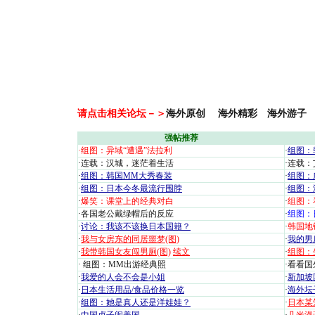
请点击相关论坛－＞
海外原创
海外精彩
海外游子
强帖推荐
·
组图：异域“遭遇”法拉利
·
组图：
·
连载：汉城，迷茫着生活
·
连载：
·
组图：韩国MM大秀春装
·
组图：
·
组图：日本今冬最流行围脖
·
组图：
·
爆笑：课堂上的经典对白
·
组图：
·
各国老公戴绿帽后的反应
·
组图：
·
讨论：我该不该换日本国籍？
·
韩国地
·
我与女房东的同居噩梦(图)
·
我的男
·
我带韩国女友闯男厕(图)
续文
·
组图：
·
组图：MM出游经典照
·
看看国外
·
我爱的人会不会是小姐
·
新加坡
·
日本生活用品/食品价格一览
·
海外坛
·
组图：她是真人还是洋娃娃？
·
日本某