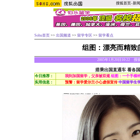
搜狐首页
-
新
Sohu首页
>>
出国频道
>>
留学专区
>>
留学看点
组图：漂亮而精致
2005年1月20日10:22 
搭乘出国直通车 看各
今日推荐：
我到加国留学，父亲被双规
组图：一个手模
实用信息：
预警：留学爱尔兰小心虚假宣传
中国留学生