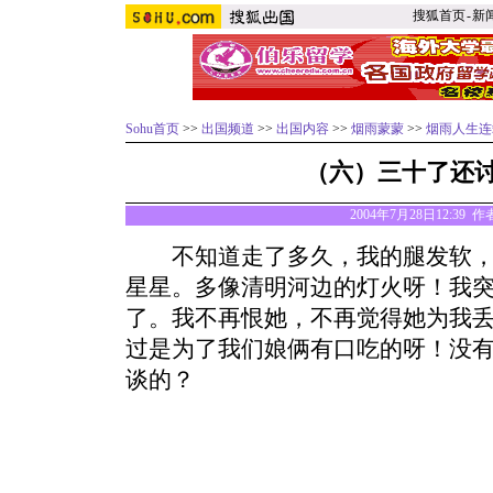
搜狐首页
-
新
Sohu首页
>>
出国频道
>>
出国内容
>>
烟雨蒙蒙
>>
烟雨人生连
（六）三十了还
2004年7月28日12:39 
不知道走了多久，我的腿发软，
星星。多像清明河边的灯火呀！我
了。我不再恨她，不再觉得她为我
过是为了我们娘俩有口吃的呀！没
谈的？