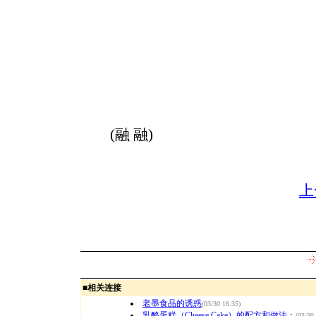
(融 融)
上
■
相关连接
老墨食品的诱惑
(03/30 16:35)
乳酪蛋糕（Cheese Cake）的配方和做法：
(03/30