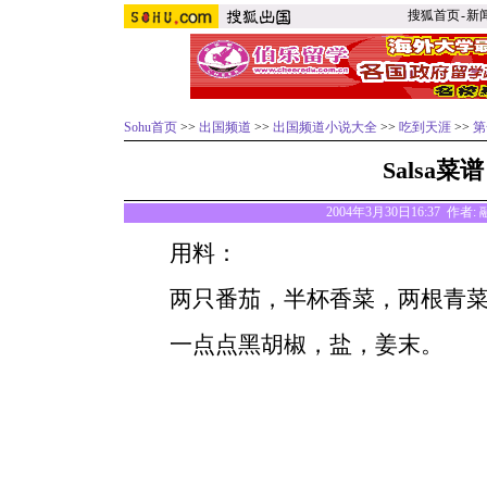
搜狐首页
-
新
Sohu首页
>>
出国频道
>>
出国频道小说大全
>>
吃到天涯
>>
第
Salsa菜
2004年3月30日16:37 作
用料：
两只番茄，半杯香菜，两根青菜
一点点黑胡椒，盐，姜末。