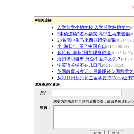
■
相关连接
入学前学生怕学校 入学后学校怕学生
(0
“本硕连读”名不副实 高中生马来被骗
(0
28名高中生马来西亚留学被骗
(01/14 09:
小“海归”上不了中国户口
(01/14 08:13)
多伦多“海归”回加现身说法
(01/13 14:03)
海归求职碰壁 外企不爱洋文凭？
(01/13 
学英语关键不在几口气
(01/13 08:53)
英国教育考察记：另辟蹊径英国留学之
从2月1日起到荷兰留学要持“Neso证书”
请发表您的看法
用户：
您要为您所发的言论的后果负责，故请各位遵纪守
留言：