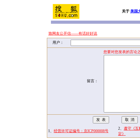
关于
美国
致网友公开信——有话好好说
用户：
您要对您发表的言论之
留言：
2、
遵守《互
1、
经营许可证编号：京ICP000008号
定》