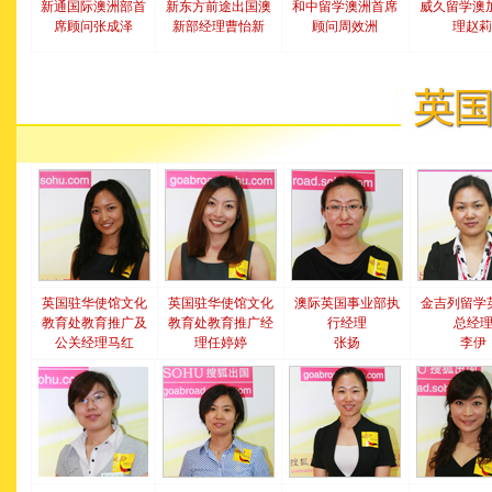
新通国际澳洲部首
新东方前途出国澳
和中留学澳洲首席
威久留学澳
席顾问张成泽
新部经理曹怡新
顾问周效洲
理赵莉
英国驻华使馆文化
英国驻华使馆文化
澳际英国事业部执
金吉列留学
教育处教育推广及
教育处教育推广经
行经理
总经
公关经理马红
理任婷婷
张扬
李伊