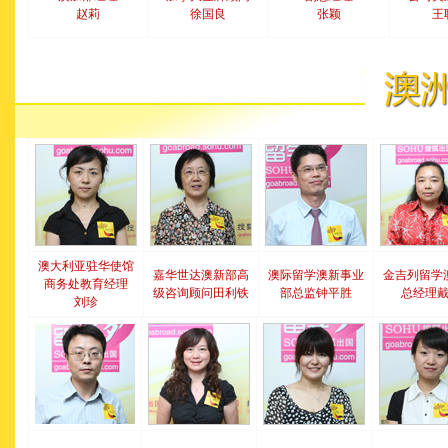
赵莉
徐国良
张颖
王
澳大利亚驻华使馆
嘉华世达澳新部高
澳际留学澳新事业
金吉列留学
商务处教育经理
级咨询顾问田利铁
部总监钟平胜
总经理
刘珍