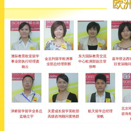
澳际教育欧亚留学
东方国际教育交流
金吉列留学欧洲事
嘉华世达西
事业部执行经理龚
中心欧洲部副主管
业部总经理郭辉
目资深顾
杨云
张晔
北京
津桥留学留学业务总
关爱成长留学英欧部
航天留学总经理
咨询
监杨立宇
高级咨询顾问黄艳群
张帆