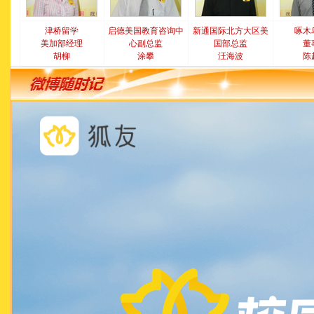
津桥留学
启德美国教育咨询中
新通国际北方大区美
啄木
美加部经理
心副总监
国部总监
董
胡柳
涂攀
汪海波
陈