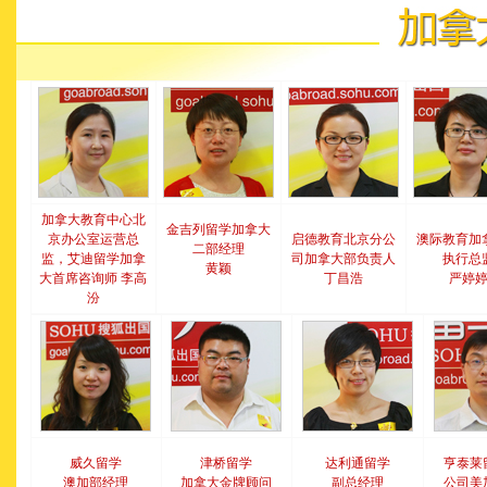
加拿大教育中心北
金吉列留学加拿大
京办公室运营总
启德教育北京分公
澳际教育加
二部经理
监，艾迪留学加拿
司加拿大部负责人
执行总
黄颖
大首席咨询师 李高
丁昌浩
严婷
汾
威久留学
津桥留学
达利通留学
亨泰莱
澳加部经理
加拿大金牌顾问
副总经理
公司美