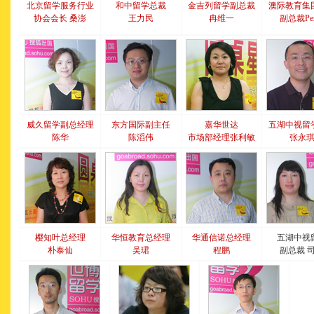
北京留学服务行业
和中留学总裁
金吉列留学副总裁
澳际教育集
协会会长
桑澎
王力民
冉维一
副总裁Per
威久留学副总经理
东方国际副主任
嘉华世达
五湖中视留
陈华
陈滔伟
市场部经理张利敏
张永
樱知叶总经理
华恒教育总经理
华通信诺总经理
五湖中视
朴泰仙
吴珺
程鹏
副总裁 