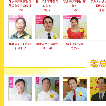
艾迪国际教育集团
和中留学英澳部首
新通国际英国首席
新东方前途
英国留学咨询经理
席顾问
顾问
国部经
张迎
曾伟
王维
张雪
华通国际英欧部主
津桥留学英国部经
留英海归代表
管徐燕华
理 王彬
范雪菲