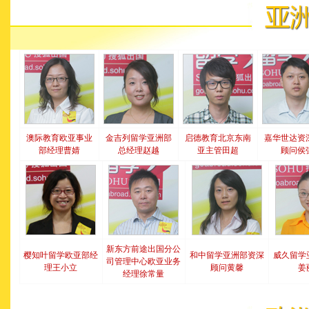
澳际教育欧亚事业
金吉列留学亚洲部
启德教育北京东南
嘉华世达资
部经理曹婧
总经理赵越
亚主管田超
顾问侯
新东方前途出国分公
樱知叶留学欧亚部经
和中留学亚洲部资深
威久留学
司管理中心欧亚业务
理王小立
顾问黄馨
姜
经理徐常量