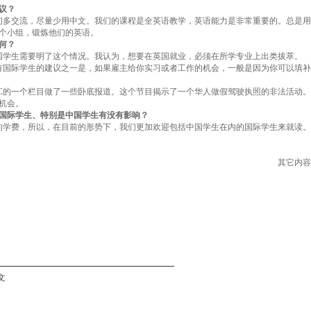
议？
们多交流，尽量少用中文。我们的课程是全英语教学，英语能力是非常重要的。总是用
个小组，锻炼他们的英语。
何？
国学生需要明了这个情况。我认为，想要在英国就业，必须在所学专业上出类拔萃。
有国际学生的建议之一是，如果雇主给你实习或者工作的机会，一般是因为你可以填补
C的一个栏目做了一些卧底报道。这个节目揭示了一个华人做假驾驶执照的非法活动。
机会。
国际学生、特别是中国学生有没有影响？
的学费，所以，在目前的形势下，我们更加欢迎包括中国学生在内的国际学生来就读。
其它内容
文