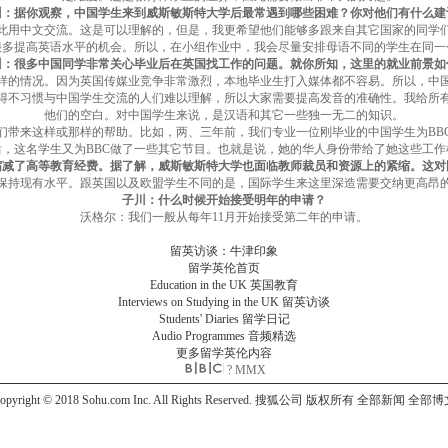
川：据你观察，中国学生来到威斯敏斯特大学后最常遇到哪些困难？你对他们有什么建
此用中文交流。这是可以理解的，但是，我更希望他们能够多跟来自其它国家的同学
很多提高英语水平的机会。所以，在小组作业中，我会尽量安排母语不同的学生在同一
川：很多中国同学非常关心毕业后在英国找工作的问题。就你所知，这里的就业前景如
样的情况。因为英国传媒业竞争非常激烈，本地毕业生打入媒体都不容易。所以，中
得不习惯与中国学生交流的人们难以理解，所以大家需要提高发音的准确性。我给所
他们的空白。对中国学生来说，是汉语和其它一些独一无二的知识。
们带来这样或那样的帮助。比如，两、三年前，我们专业一位刚毕业的中国学生为BB
后，这名学生又为BBC做了一些其它节目。也就是说，她的华人身份带给了她这些工作
缩减了高等教育经费。据了解，威斯敏斯特大学也面临教师裁员和资源上的紧缩。这对
保持现有水平。跟英国以及欧盟学生不同的是，国际学生来这里深造需要交纳更高昂
子川：什么时候开始接受明年的申请？
沃格尔：我们一般从每年11月开始接受第二年的申请。
留英访谈：牛津印象
留学英伦首页
Education in the UK
英国教育
Interviews on Studying in the UK
留英访谈
Students' Diaries
留学日记
Audio Programmes
音频精选
更多留学英伦内容
? MMX
opyright © 2018 Sohu.com Inc. All Rights Reserved. 搜狐公司
版权所有
全部新闻
全部博