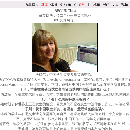
搜狐首页
-
新闻
-
体育
-
S
-
娱乐
-
V
-
财经
-
IT
-
汽车
-
房产
-
女人
-
视频
-
BBC UKChina
留英访谈：传媒毕业生在英国就业
BBC英伦网 子川
沃格尔：中国学生需要多用英语交流。
University of Westminster，或译“西敏寺大学”）国际新闻硕士专业（MA Jou
eborah Vogel）女士介绍了该专业。本期，她针对中国学生的申请以及在英国就业提出
子川：学生在接受面试或者电话面试的时候应该注意什么？
因为这是一个强度很大的专业。同时，学生需要表现出对媒体的理解以及加入媒体的热
子川：有什么需要特别准备的？
必须时刻了解世界上正在发生的情况，因为新闻不是在真空中运作的。所以，申请者需
子川：就中国学生来说，有没有一些经常犯的错误？
读本科的学生—在递交申请之前需要问问自己，有没有足够的自信来到一个完全陌生的
己。如果不够自信，那么可以在中国工作一、两年之后再申请。
是研究生阶段的教育中，学生的参与非常重要。我们的教学方式不是老师在讲台上讲
一定难度。这是教育体系上的差异，因此需要做出非常大的跨越。