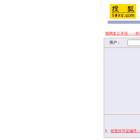
致网友公开信——有
用户：
1、
经营许可证编号：京I