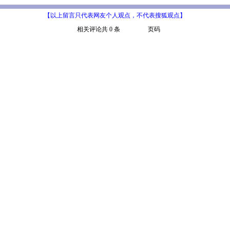
【以上留言只代表网友个人观点，不代表搜狐观点】
相关评论共 0 条
页码