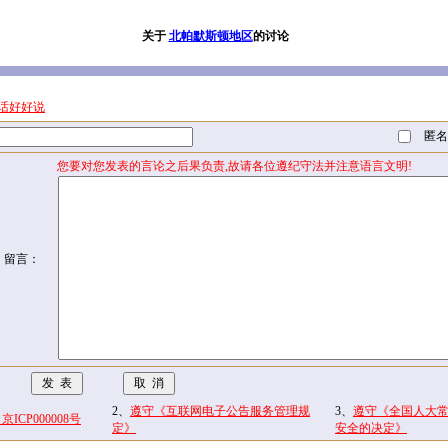
关于
北帕默斯顿地区
的讨论
话好好说
匿名
您要对您发表的言论之后果负责,故请各位遵纪守法并注意语言文明!
留言：
2、
遵守《互联网电子公告服务管理规
3、
遵守《全国人大
CP000008号
定》
安全的决定》