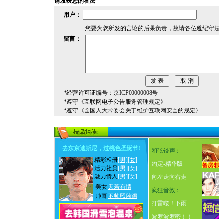
请发表您的看法
用户：
您要为您所发的言论的后果负责，故请各位遵纪守
留言：
*经营许可证编号：京ICP00000008号
*遵守《互联网电子公告服务管理规定》
*遵守《全国人大常委会关于维护互联网安全的规定》
去东京迪斯尼，过桃色圣诞节
!
和弦铃声：
精彩相册
[男]
[女]
约定-精华版
活力社员
[男]
[女]
魅力情人
[男]
[女]
向左走向右走
美女
天若有情
疯狂音效：
帅哥
不帅照脸踢
打雷喽！下雨…
波罗波罗密！！