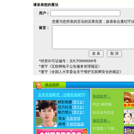
请发表您的看法
用户：
您要为您所发的言论的后果负责，故请各位遵纪守
留言：
*经营许可证编号：京ICP00000008号
*遵守《互联网电子公告服务管理规定》
*遵守《全国人大常委会关于维护互联网安全的规定》
去东京迪斯尼，过桃色圣诞节
!
和弦铃声：
精彩相册
[男]
[女]
约定-精华版
活力社员
[男]
[女]
魅力情人
[男]
[女]
向左走向右走
美女
天若有情
疯狂音效：
帅哥
不帅照脸踢
打雷喽！下雨…