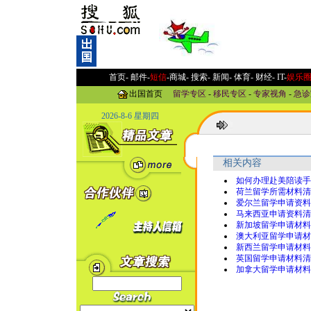
首页-
邮件
-
短信
-
商城
-
搜索
-
新闻
-
体育
-
财经
-
IT
-
娱乐
出国首页
留学专区
-
移民专区
-
专家视角
-
急诊
2026-8-6 星期四
相关内容
如何办理赴美陪读手
荷兰留学所需材料清
爱尔兰留学申请资料
马来西亚申请资料清
新加坡留学申请材料
澳大利亚留学申请材
新西兰留学申请材料
英国留学申请材料清
加拿大留学申请材料