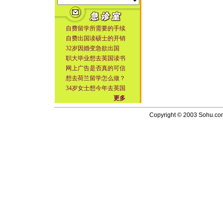
自费留学所需要的手续
自费出国读硕士的开销
32岁因婚变急欲出国
职大毕业想去英国读书
网上广告是否真的可信
想去荷兰留学怎么做？
34岁女士想今年去英国
更多
Copyright © 2003 Sohu.com I