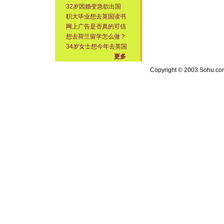
32岁因婚变急欲出国
职大毕业想去英国读书
网上广告是否真的可信
想去荷兰留学怎么做？
34岁女士想今年去英国
更多
Copyright © 2003 Sohu.com I