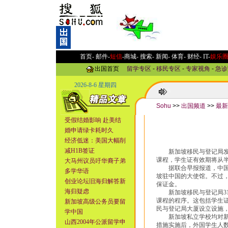
首页-
邮件
-
短信
-
商城
-
搜索
-
新闻
-
体育
-
财经
-
IT
-
娱乐
出国首页
留学专区
-
移民专区
-
专家视角
-
急诊
2026-8-6 星期四
Sohu
>>
出国频道
>>
最新
受假结婚影响 赴美结
婚申请绿卡耗时久
经济低迷：美国大幅削
减H1B签证
新加坡移民与登记局发表
课程，学生证有效期将从
大马州议员吁华裔子弟
据联合早报报道，中国学
多学华语
坡驻中国的大使馆。不过
创业论坛旧海归解答新
保证金。
海归疑虑
新加坡移民与登记局31
课程的程序。这包括学生证
新加坡高级公务员要留
民与登记局大厦设立设施
学中国
新加坡私立学校均对新措
山西2004年公派留学申
措施实施后，外国学生人