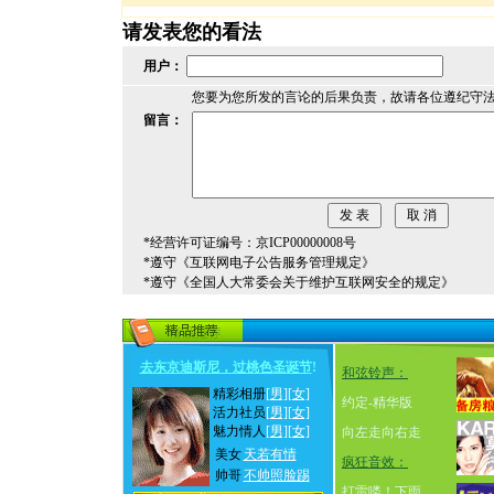
请发表您的看法
用户：
您要为您所发的言论的后果负责，故请各位遵纪守
留言：
*经营许可证编号：京ICP00000008号
*遵守《互联网电子公告服务管理规定》
*遵守《全国人大常委会关于维护互联网安全的规定》
去东京迪斯尼，过桃色圣诞节
!
和弦铃声：
精彩相册
[男]
[女]
约定-精华版
活力社员
[男]
[女]
魅力情人
[男]
[女]
向左走向右走
美女
天若有情
疯狂音效：
帅哥
不帅照脸踢
打雷喽！下雨…