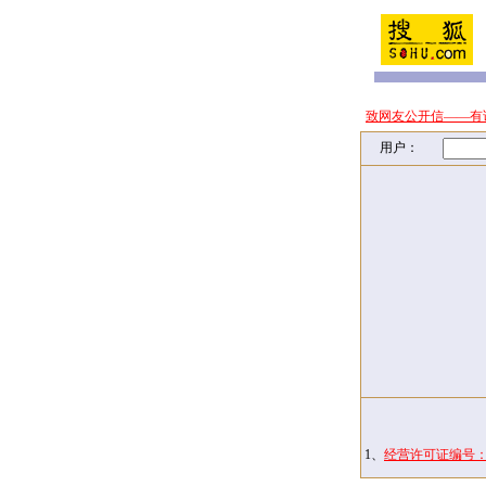
致网友公开信——有
用户：
1、
经营许可证编号：京I