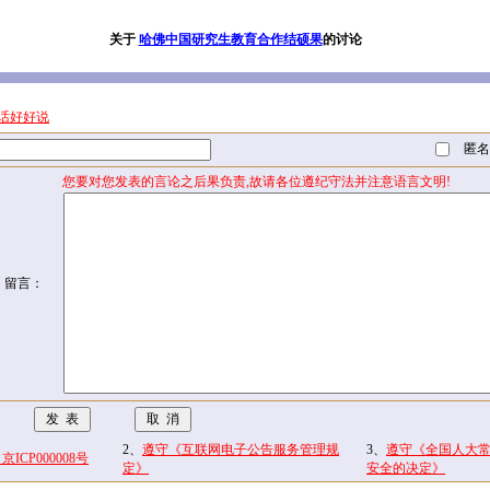
关于
哈佛中国研究生教育合作结硕果
的讨论
话好好说
匿名
您要对您发表的言论之后果负责,故请各位遵纪守法并注意语言文明!
留言：
2、
遵守《互联网电子公告服务管理规
3、
遵守《全国人大
CP000008号
定》
安全的决定》