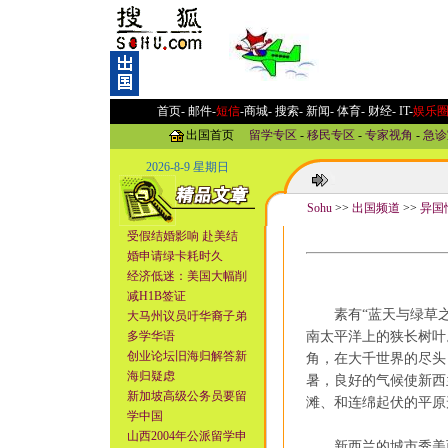
首页-
邮件
-
短信
-
商城
-
搜索
-
新闻
-
体育
-
财经
-
IT
-
娱乐
出国首页
留学专区
-
移民专区
-
专家视角
-
急诊
2026-8-9 星期日
Sohu
>>
出国频道
>>
异国
受假结婚影响 赴美结
婚申请绿卡耗时久
经济低迷：美国大幅削
减H1B签证
素有“蓝天与绿草之
大马州议员吁华裔子弟
多学华语
南太平洋上的狭长树叶
创业论坛旧海归解答新
角，在大千世界的尽头
海归疑虑
暑，良好的气候使新西
新加坡高级公务员要留
滩、和连绵起伏的平原
学中国
山西2004年公派留学申
新西兰的城市秀美而