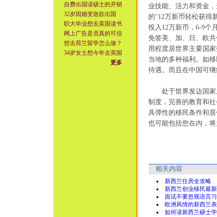
自费出国读硕士的开销
业技能、活力和资金，
32岁因婚变急欲出国
的"12万新币轻松获
职大毕业想去英国读书
投入12万新币，6-
网上广告是否真的可信
免签美、加、日、欧共
想去荷兰留学怎么做？
用程度居世界主要国家
34岁女士想今年去英国
当地的多种福利。如移
更多
待遇。而且在中国可继
处于世界发达国家之
制度，完善的教育和社
具弹性的移民条件和居
也可能包括您在内，将
相关内容
新西兰住房全攻略
新西兰创业移民最新
面试不要忽视语言习
欧洲风情的新西兰表
如何读新西兰硕士学