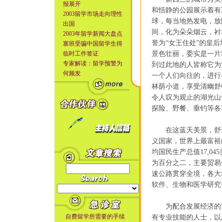
报展开
和恬静的公园展示着有
2003留学市场走向理性
球，每当地热发电，放
出国
间，化为朵朵烟云，衬
2003年留学新闻大盘点
誉为“女王住处”的皇
塞班受骗中国留学生得
临时工作签证
景色壮丽，委实是一片
专家解读：留学预警为
到过此地的人皆称它为
何频发
一个人们向往的，进行
林荫小道，享受清幽舒
令人叹为观止的湖光山
探险、野餐、垂钓等各
在这蓝天美景，舒适
义国家，世界上最富裕
均国民生产总值17,0
为百分之二，主要贸易
速公路贯穿全境，各大
软件、生物和医学研究
为配合发展经济的需
自费留学所需要的手续
有专业技能的人士，以