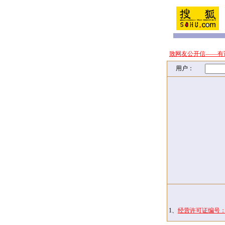
致网友公开信——有
用户：
1、
经营许可证编号：京I