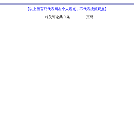
【以上留言只代表网友个人观点，不代表搜狐观点】
相关评论共 0 条
页码