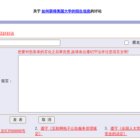
关于
如何获得美国大学的招生信息
的讨论
话好好说
匿名
您要对您发表的言论之后果负责,故请各位遵纪守法并注意语言文明!
留言：
2、
遵守《互联网电子公告服务管理规
3、
遵守《全国人大
CP000008号
定》
安全的决定》