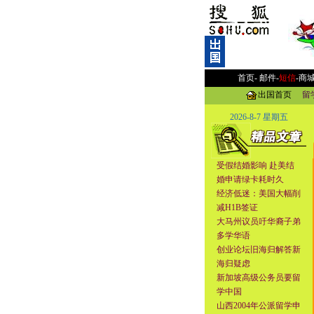
首页-
邮件
-
短信
-
商
出国首页
留
2026-8-7 星期五
受假结婚影响 赴美结
婚申请绿卡耗时久
经济低迷：美国大幅削
减H1B签证
大马州议员吁华裔子弟
多学华语
创业论坛旧海归解答新
海归疑虑
新加坡高级公务员要留
学中国
山西2004年公派留学申