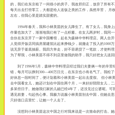
的，我们在东京租了一间很小的房子。我改邪归正，放弃了所有不
每天出去打些零工，大都是给人送饭之类的工作，虽然辛苦， 月收
左右，但我心里是踏实甜蜜的。
1994年春天，我和小林美苗的女儿降生了。有了女儿，我身上
作量也加大了，渐渐地我们有了一点积蓄。在女儿两岁时，我同一
合伙在东京开了一家中国餐馆，起名为森林中华料理店。两人合开
人觉得开饭店同搞房屋建筑比起来挣钱少，就撤走了投入的1000
说无异于釜底抽薪。我四方奔走，好不容易贷了一笔款，才使料理
为了帮我，小林美苗不得不到店里做我的助手，我只好把女儿送回
到了1996年5月，森林中华料理店经过我们夫妻俩一年的辛苦
错，每月可以挣到300—400万日元，在东京也小有名气了。我松
好休息一段时间了，便计划着和小林美苗一起出去度假。 但小林
去中国看女儿，她还计划在中国住两个月，一来好好陪陪女儿，二
多呆些日子。她做我们家的儿媳已经4年了，还没见过公婆呢。可
遇见前妻，勾起伤心事。我极力说服小林美苗别去中国，但她去意
只好借口店里忙，让她一个人去了。
没想到小林美苗这次中国之行对我来说是一次致命的打击。她