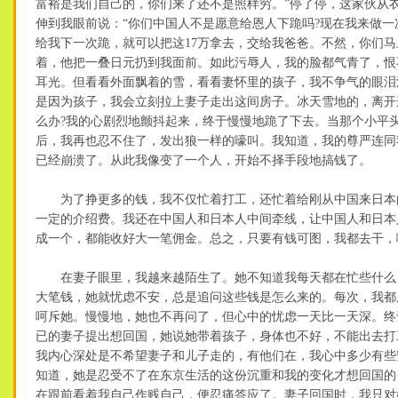
富裕是我们自己的，你们来了还不是照样穷。”停了停，这家伙从
伸到我眼前说：“你们中国人不是愿意给恩人下跪吗?现在我来做一
给我下一次跪，就可以把这17万拿去，交给我爸爸。不然，你们马
着，他把一叠日元扔到我面前。如此污辱人，我的脸都气青了，恨
耳光。但看看外面飘着的雪，看看妻怀里的孩子，我不争气的眼泪
是因为孩子，我会立刻拉上妻子走出这间房子。冰天雪地的，离开
么办?我的心剧烈地颤抖起来，终于慢慢地跪了下去。当那个小平
后，我再也忍不住了，发出狼一样的嚎叫。我知道，我的尊严连同
已经崩溃了。从此我像变了一个人，开始不择手段地搞钱了。
为了挣更多的钱，我不仅忙着打工，还忙着给刚从中国来日本
一定的介绍费。我还在中国人和日本人中间牵线，让中国人和日本
成一个，都能收好大一笔佣金。总之，只要有钱可图，我都去干，
在妻子眼里，我越来越陌生了。她不知道我每天都在忙些什么
大笔钱，她就忧虑不安，总是追问这些钱是怎么来的。每次，我都
呵斥她。慢慢地，她也不再问了，但心中的忧虑一天比一天深。终
已的妻子提出想回国，她说她带着孩子，身体也不好，不能出去打
我内心深处是不希望妻子和儿子走的，有他们在，我心中多少有些
知道，她是忍受不了在东京生活的这份沉重和我的变化才想回国的
在跟前看着我自己作贱自己，便忍痛答应了。妻子回国时，我只对她