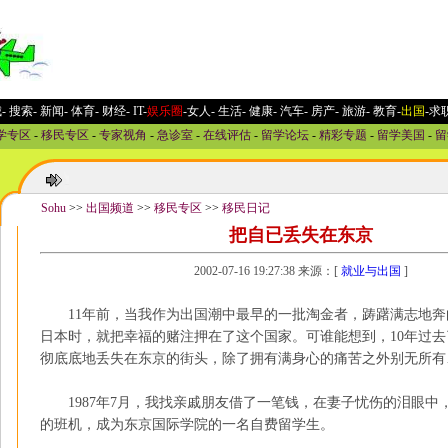
城
-
搜索
-
新闻
-
体育
-
财经
-
IT
-
娱乐圈
-女人
-
生活
-
健康
-
汽车
-
房产
-
旅游
-
教育
-
出国
-求
学专区
-
移民专区
-
专家视角
-
急诊室
-
在线评估
-
留学论坛
-
精彩专题
-
留学美国
-
留
20
Sohu
>>
出国频道
>>
移民专区
>>
移民日记
把自已丢失在东京
2002-07-16 19:27:38 来源：[
就业与出国
]
11年前，当我作为出国潮中最早的一批淘金者，踌躇满志地奔
日本时，就把幸福的赌注押在了这个国家。可谁能想到，10年过
彻底底地丢失在东京的街头，除了拥有满身心的痛苦之外别无所有
1987年7月，我找亲戚朋友借了一笔钱，在妻子忧伤的泪眼中
的班机，成为东京国际学院的一名自费留学生。