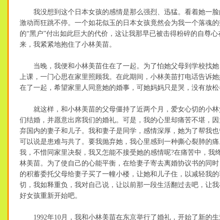
我没想到这个日本女孩的感情是那么强烈、迅猛。看着她一脸
激动而狂跳不停。一个如花似玉的日本女孩竟然会为我一个落魂的
的“黑户”付出如此巨大的代价，这让我那早已被击得粉碎的自尊心
来，我紧紧地抱住了小林美苗。
当晚，我便和小林美苗住在了一起。为了怕她父母到学校找她
上课，一门心思在家里照顾我。在此期间，小林美苗打电话告诉她
在了一起，希望家里人同意她的婚事，可她妈妈只是哭，没有放松
就这样，和小林美苗的父母僵持了近两个月，爱女心切的小林
们结婚，并愿意出席我们的婚礼。可是，我的心里却痛苦不堪，因
弃国内的妻子和儿子。我和妻子是同学，感情深厚，她为了帮我也
可以说是患难与共了。要我抛弃她，我心里感到一种撕心裂肺的痛
我，不惜同家里决裂，我又怎能不接受她的感情呢?在痛苦中，我
林美苗。为了使自己的心能平衡，在给妻子寄去离婚协议书的同时
的积蓄委托父母给妻子买了一幢小楼，让她和儿子住，以减轻我的
切，我如释重负，我对自己说，让以前那一段生活翻过去吧，让我
好女孩重新开始吧。
1992年10月，我和小林美苗在东京举行了婚礼，开始了新的