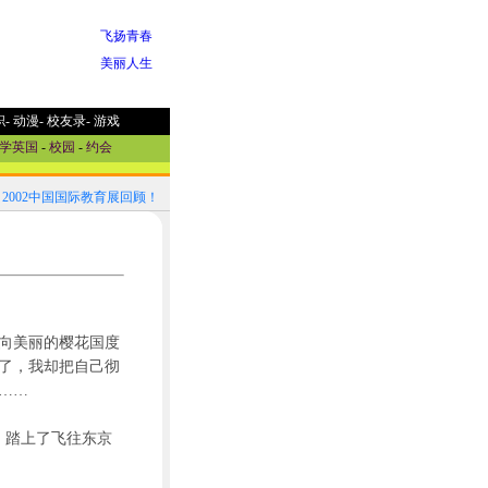
飞扬青春
美丽人生
职
-
动漫
-
校友录
-
游戏
学英国
-
校园
-
约会
02中国国际教育展回顾！
2002中国国际教育展参展国家选介
向美丽的樱花国度
去了，我却把自己彻
……
，踏上了飞往东京