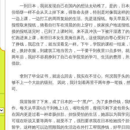
一到日本，我就发现自己在国内的想法太幼稚了。是的，日本
但馅饼一样不会从天上掉下来，得靠命去拼，特别是对像我这样的
一边上课，一边打工的周而复始的生活。先是送报纸。每天早晨天
报馆取来报纸，骑着自行车在清晨的街上穿行，挨家挨户地送报纸
接的报纸送完时，已到了上课时间。来不及冲洗一下被汗湿透了的
忙跑进来上课，有些日本女生竟掩住鼻孔，这使我的自尊心受到了
了挣钱，我忍住了，就当没看见一样。下午，学院的课程一结束，
处，换好衣服，到建筑工地当苦力，一干要干到夜里11点多钟。
两年后，我好不容易挣到了自己在学院里的学习、生活的费用，并
借款。
拿到了毕业证书，就这么回去，我实在不甘心。何况我手头的
够不上一个大款的级别。 因此，我计划着再苦干两年挣一笔钱，
司。
我冒险留了下来，成了日本的一个“黑户”。为了多挣些钱，我
作。每天从早晨6点干到晚上1点，省吃俭用，瘦得只剩下皮包骨
在国内更是过着一种牵肠挂肚、担惊受怕的生活，她原以为我学完
可现在听说又要等两年，就受不了，强烈要求我在日本给她找个担
留学。这样她可以边照顾我的生活边在外打工帮我挣钱，好早日回