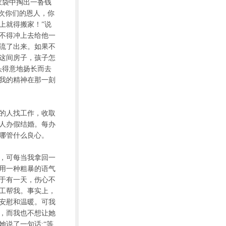
衣袋中掏出一沓钱
次你们的恩人，你
上就得搬家！”说
不得冲上去给他一
流了出来。如果不
这间房子，孩子怎
头得意地扬长而去
我的精神在那一刻
的人找工作，收取
人办假结婚。每办
哪管什么良心。
，可每当我拿回一
用一种粗暴的语气
于有一天，伤心不
工帮我。事实上，
安慰和温暖。可我
，而我也不想让她
说了一句话:“等