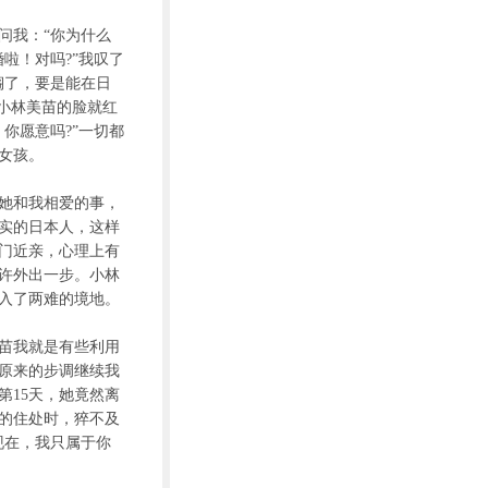
我：“你为什么
啦！对吗?”我叹了
搁了，要是能在日
小林美苗的脸就红
你愿意吗?”一切都
女孩。
她和我相爱的事，
实的日本人，这样
门近亲，心理上有
许外出一步。小林
入了两难的境地。
苗我就是有些利用
原来的步调继续我
第15天，她竟然离
的住处时，猝不及
现在，我只属于你