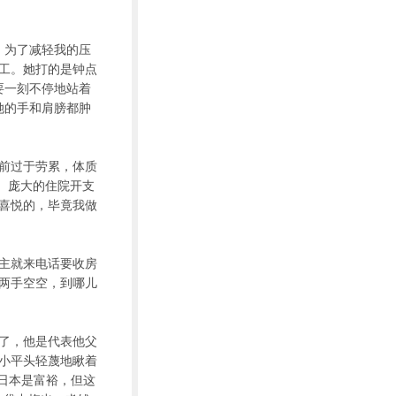
。为了减轻我的压
工。她打的是钟点
要一刻不停地站着
她的手和肩膀都肿
前过于劳累，体质
。庞大的住院开支
喜悦的，毕竟我做
主就来电话要收房
两手空空，到哪儿
了，他是代表他父
小平头轻蔑地瞅着
日本是富裕，但这