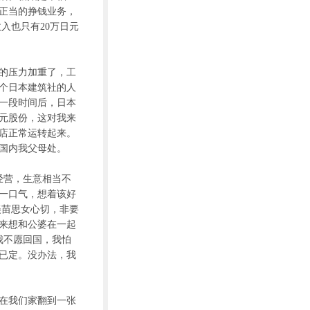
正当的挣钱业务，
入也只有20万日元
的压力加重了，工
个日本建筑社的人
一段时间后，日本
万元股份，这对我来
店正常运转起来。
国内我父母处。
经营，生意相当不
了一口气，想着该好
美苗思女心切，非要
来想和公婆在一起
我不愿回国，我怕
已定。没办法，我
在我们家翻到一张