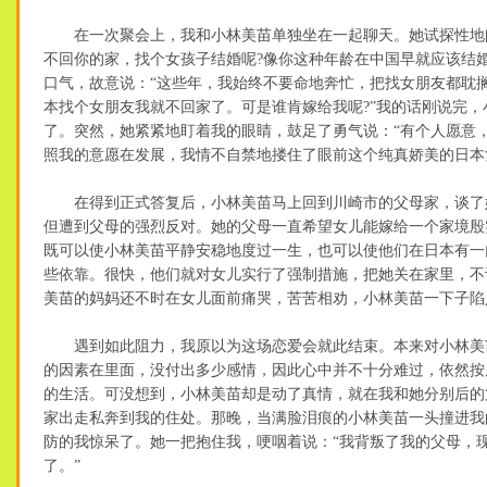
在一次聚会上，我和小林美苗单独坐在一起聊天。她试探性地问
不回你的家，找个女孩子结婚呢?像你这种年龄在中国早就应该结婚
口气，故意说：“这些年，我始终不要命地奔忙，把找女朋友都耽
本找个女朋友我就不回家了。可是谁肯嫁给我呢?”我的话刚说完，
了。突然，她紧紧地盯着我的眼睛，鼓足了勇气说：“有个人愿意，
照我的意愿在发展，我情不自禁地搂住了眼前这个纯真娇美的日本
在得到正式答复后，小林美苗马上回到川崎市的父母家，谈了
但遭到父母的强烈反对。她的父母一直希望女儿能嫁给一个家境殷
既可以使小林美苗平静安稳地度过一生，也可以使他们在日本有一
些依靠。很快，他们就对女儿实行了强制措施，把她关在家里，不
美苗的妈妈还不时在女儿面前痛哭，苦苦相劝，小林美苗一下子陷
遇到如此阻力，我原以为这场恋爱会就此结束。本来对小林美
的因素在里面，没付出多少感情，因此心中并不十分难过，依然按
的生活。可没想到，小林美苗却是动了真情，就在我和她分别后的
家出走私奔到我的住处。那晚，当满脸泪痕的小林美苗一头撞进我
防的我惊呆了。她一把抱住我，哽咽着说：“我背叛了我的父母，
了。”