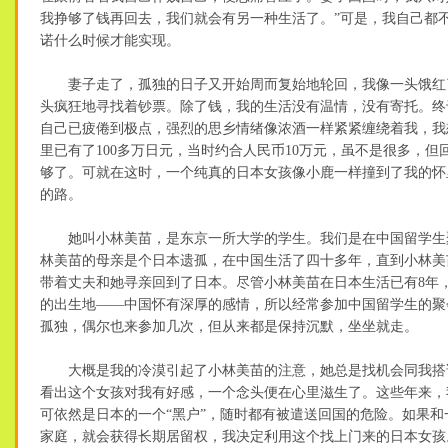
我挣够了钱再回去，我们就会有另一种生活了。”可是，我自己都
诺什么时候才能实现。
妻子走了，孤独的日子又开始周而复始地轮回，我像一头饿红
头疯狂地寻找着钞票。除了钱，我的生活没有温情，没有寄托。终
自己已疲倦到极点，强烈的思乡情绪像浓酒一样紧紧缠绕着我，我
里已有了100多万日元，当时约合人民币10万元，虽不是很多，但
够了。可就在这时，一个纯真的日本女孩像小鹿一样撞到了我的怀
的路。
她叫小林美苗，是东京一所大学的学生。我们是在中国留学生
林美苗的母亲是个日本遗孤，在中国生活了四十多年，直到小林美
带着丈夫和她寻亲回到了日本。尽管小林美苗在日本生活已有8年
的出生地——中国怀有深厚的感情，所以经常参加中国留学生的聚
孤独，偶尔也来参加几次，但从来都是保持沉默，坐坐就走。
大概是我的冷漠引起了小林美苗的注意，她总是找机会同我搭
看出这个女孩对我有好感，一个念头便在心里滋生了。这些年来，
可依然是日本的一个“黑户”，随时都有被遣送回国的危险。如果和
家庭，就会获得长期居留权，我决定利用这个找上门来的日本女孩