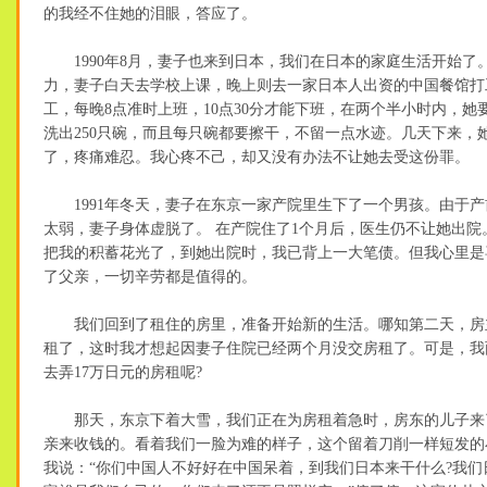
的我经不住她的泪眼，答应了。
1990年8月，妻子也来到日本，我们在日本的家庭生活开始了
力，妻子白天去学校上课，晚上则去一家日本人出资的中国餐馆打
工，每晚8点准时上班，10点30分才能下班，在两个半小时内，她
洗出250只碗，而且每只碗都要擦干，不留一点水迹。几天下来，
了，疼痛难忍。我心疼不己，却又没有办法不让她去受这份罪。
1991年冬天，妻子在东京一家产院里生下了一个男孩。由于产
太弱，妻子身体虚脱了。 在产院住了1个月后，医生仍不让她出院
把我的积蓄花光了，到她出院时，我已背上一大笔债。但我心里是
了父亲，一切辛劳都是值得的。
我们回到了租住的房里，准备开始新的生活。哪知第二天，房
租了，这时我才想起因妻子住院已经两个月没交房租了。可是，我
去弄17万日元的房租呢?
那天，东京下着大雪，我们正在为房租着急时，房东的儿子来
亲来收钱的。看着我们一脸为难的样子，这个留着刀削一样短发的
我说：“你们中国人不好好在中国呆着，到我们日本来干什么?我们