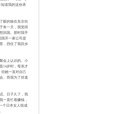
不知道我的这份承
了眼的狼在东京街
于有一天，我觉得
想回国。那时我手
回国开一家公司是
里，挡住了我回乡
聚会上认识的。小
苗14岁时，母亲才
，但她一直对自己
会。而我为了排遣
话。日子久了，我
我一直忙着赚钱，
一个日本女人组成
。