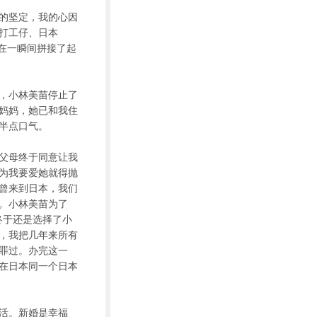
的坚定，我的心因
打工仔、日本
在一瞬间拼接了起
，小林美苗停止了
妈妈，她已和我住
半点口气。
父母终于同意让我
为我要爱她就得抛
曾来到日本，我们
。小林美苗为了
终于还是选择了小
，我把几年来所有
罪过。办完这一
在日本同一个日本
生活。新婚是幸福