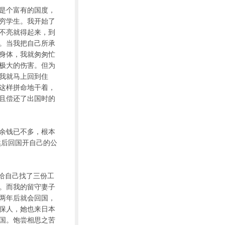
是个富有的国度，
穷学生。我开始了
不亮就得起来，到
。当我把自己所承
身体，我就匆匆忙
极大的伤害。但为
我就马上回到住
就这样拼命地干着，
且偿还了出国时的
余钱已不多，根本
然后回国开自己的公
给自己找了三份工
头。而我的留守妻子
两年后就会回国，
保人，她也来日本
国。饱尝相思之苦