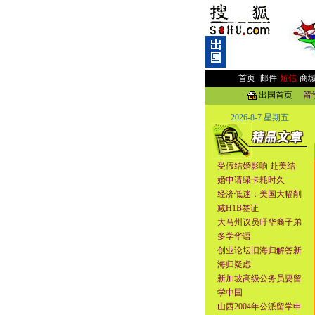
首页-
邮件
-
短信
-
商
出国首页
留
2026-8-7 星期五
受假结婚影响 赴美结
婚申请绿卡耗时久
经济低迷：美国大幅削
减H1B签证
大马州议员吁华裔子弟
多学华语
创业论坛旧海归解答新
海归疑虑
新加坡高级公务员要留
学中国
山西2004年公派留学申