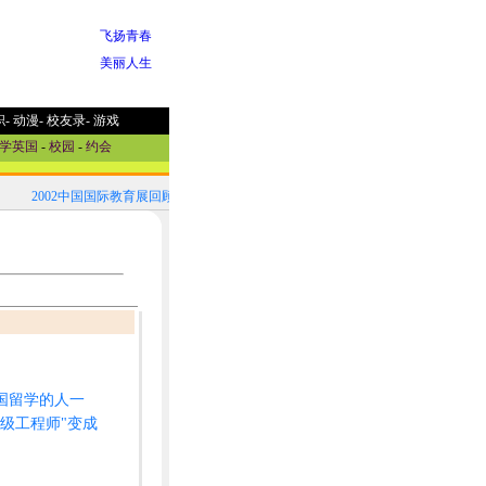
飞扬青春
美丽人生
职
-
动漫
-
校友录
-
游戏
学英国
-
校园
-
约会
2002中国国际教育展回顾！
2002中国国际教育展参展国家选介
国留学的人一
级工程师"变成