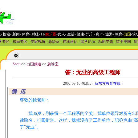
城
-
搜索
-
新闻
-
体育
-
财经
-
IT
-
娱乐圈
-女人
-
生活
-
健康
-
汽车
-
房产
-
旅游
-
教育
-
出国
-求
学专区
-
移民专区
-
专家视角
-
急诊室
-
在线评估
-
留学论坛
-
精彩专题
-
留学美国
-
留
Sohu
>>
出国频道
>>
急诊室
答：无业的高级工程师
2002-09-10 来源：[
新东方教育在线
]
尊敬的徐老师：
我36岁，刚获得一个工程系的全奖。我单位领导对所有出
律除名，打回街道。这样，我就没有了工作单位，职称也由"高
了"无业"。