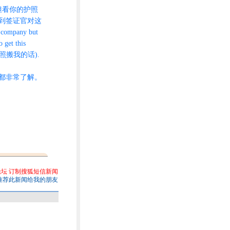
但看你的护照
到签证官对这
ompany but
 get this
...(不要照搬我的话).
都非常了解。
论坛
订制搜狐短信新闻
推荐此新闻给我的朋友