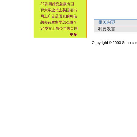
32岁因婚变急欲出国
职大毕业想去英国读书
网上广告是否真的可信
相关内容
想去荷兰留学怎么做？
34岁女士想今年去英国
我要发言
更多
Copyright © 2003 Sohu.com I