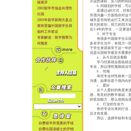
开设的课程，实习的时间
报展开
b. 同级别的学校，可
2003留学市场走向理性
若通过a的方式，仍有两
出国
所谓兴趣一方面指你对这
2003年留学新闻大盘点
城市是否有机会打工来决
很大的差别，荷兰的四大
塞班受骗中国留学生得
在3-4年的学生，一定要
临时工作签证
3．对于专业
专家解读：留学预警为
有很多中国留学生出国留
何频发
多名学生当中，有很大一
于学生来讲就等于这一年
说是出国留学最至关重要
a． 从今后就业着眼
学习结束就会面临就业，
专业，所以理性预期就业
b． 性格
有些专业对性格有一定的
沟通，如果你是个很内向
c． 爱好
从个人爱好的角度来选择
感，有良好的数学基础，
的策划能力，那么他就会
d． 行业的生命力
有些专业出来的行业，属
后才有发展。
所以，选择学校和专业是
自费留学所需要的手续
自费出国读硕士的开销