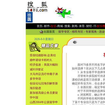
首页-
邮件
-
短信
-
商城
-
搜索
-
新闻
-
体育
-
财经
-
IT
-
娱乐
出国首页
留学专区
-
移民专区
-
专家视角
-
急诊
2026-8-9 星期日
受假结婚影响 赴美结
婚申请绿卡耗时久
经济低迷：美国大幅削
面对70多所不同名字的
如何选择？应从以下几点
减H1B签证
1. 从专业着手学选择
大马州议员吁华裔子弟
尽管有许多院校可供选择
多学华语
课程仍然是荷兰语授课，
创业论坛旧海归解答新
确定的专业方向，在众多
2. 全面比较，敲定学
海归疑虑
对于不同学校的选择应
新加坡高级公务员要留
a. 浏览网页，确认学
学中国
不同的学校在相同领域的
山西2004年公派留学申
了某个专业但只是为了达