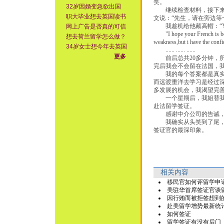
笑。
32岁因婚变急欲出国
继续检查材料，接下来的
职大毕业想去英国读书
文说：“先生，请在旁边等
我趁机给他戴高帽：“Your mand
网上广告是否真的可信
"I hope your French i
想去荷兰留学怎么做？
weakness,but i have the c
34岁女士想今年去英国
...... ...... ......
更多
前后总共20多分钟，所
完后我会不会留在法国，
我的每个答案都是真实的
而远渡重洋去学习是经过深
多发展的机会，我渴望完
一个星期后，我姐替我去
赴法留学签证。
感谢中介公司的告诫，他
我确实从头笑到了尾，但
签证官的最深印象。
相关内容
移民官如何评留学申
美驻华首席签证官谈
因行贿而被拒签想到
赴美留学增势最新统
如何签证
留学签证有没有后门