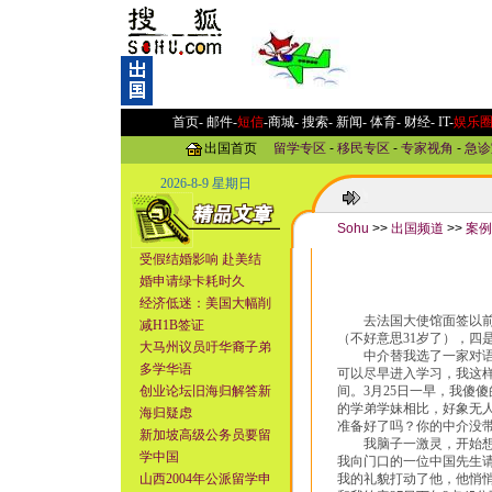
首页-
邮件
-
短信
-
商城
-
搜索
-
新闻
-
体育
-
财经
-
IT
-
娱乐
出国首页
留学专区
-
移民专区
-
专家视角
-
急诊
2026-8-9 星期日
Sohu
>>
出国频道
>>
案例
受假结婚影响 赴美结
婚申请绿卡耗时久
经济低迷：美国大幅削
去法国大使馆面签以前，
减H1B签证
（不好意思31岁了），四
大马州议员吁华裔子弟
中介替我选了一家对语言
多学华语
可以尽早进入学习，我这
创业论坛旧海归解答新
间。3月25日一早，我傻
的学弟学妹相比，好象无
海归疑虑
准备好了吗？你的中介没
新加坡高级公务员要留
我脑子一激灵，开始想着
学中国
我向门口的一位中国先生
山西2004年公派留学申
我的礼貌打动了他，他悄