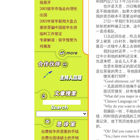
和我约定27日下午2点4
报展开
也许是天意，26日晚我
2003留学市场走向理性
是不能做假的，如果大使
出国
我的资历根本不需要这样
2003年留学新闻大盘点
27日一早我打车到法国
矩矩把材料修正过来。这
塞班受骗中国留学生得
一直排着队。
临时工作签证
12点赶回住处，吃点东
专家解读：留学预警为
穿上裙装（白衬衣，咖啡
何频发
最后一次镜中人看上去很精
我到达时还早，一个小伙
过中介和他的材料还没来。
先进来吧，这会儿人不多，
负责长期签证的面试官让
是位英俊的男士 。等他
微笑着打招呼：
"Good afternoon ,sir! My nam
一见面就明示他俺不会
面试官微笑，好奇地看着
“What did you major in c
"Chinese Language,sir."
"Why do you want to choos
我脑筋一转，不能由你牵
绩，同时我告诉他我的工
着记录。放下简历他拿起
的。
“Oh! Did you come to Finl
自费留学所需要的手续
"Yes,i have ever be
自费出国读硕士的开销