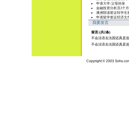
申请大学-父母担保
金融投资分析员3个
澳洲陪读签证转学生
申请留学签证经济文
我要发言
留言:(共2条)
不会法语去法国还真是送死了(1
不会法语去法国还真是送死了(1
Copyright © 2003 Sohu.com I