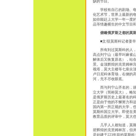
缺的节目。
学校有自己的剧场、电影
化艺术节，世界上最新的
如你能赶上大学一年一度的
品等情趣横生的中文节目
俯瞰俄罗斯之都的莫
■文/驻莫斯科记者姜辛
所有到过莫斯科的人，
高点列宁山（最早叫麻雀
解体后又恢复原名），站
景。金顶辉煌的克里姆林
视塔，莫大主楼等七座尖
卢日尼科体育场，右侧的
河，无不尽收眼底。
而与列宁山齐名的，就
立大学（简称莫大）。略知
是俄罗斯历史上最著名的
正是由于他的不懈努力和远
国内第一所正规的大学，
莫斯科国立大学。即使在
教育品质的评审中，莫大
几乎人人都知道，莫斯
碧辉煌的克里姆林宫，但
是始建于223年前的莫斯