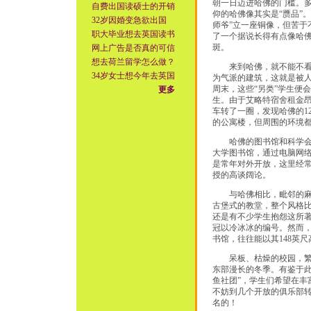
朝一日迈进哈佛的门槛。
自费出国读硕士的开销
仰的哈佛像其实是“赝品”。
32岁因婚变急欲出国
师爷”立一座铜像，但苦
职大毕业想去英国读书
了一个据说长得有点像哈
斑。
网上广告是否真的可信
想去荷兰留学怎么做？
来到哈佛，就不能不看一
34岁女士想今年去英国
为气派的建筑，这就是被人
周末，这些“另类”学生便
更多
生。由于艾略特宿舍租金
车转了一圈，发现哈佛的1
的公寓楼，但周围的环境
哈佛的图书馆和科学会堂
大学图书馆，通过电脑网
是常年对外开放，这里经
授的高谈阔论。
与哈佛相比，毗邻的麻省
古堡式的教堂，整个风格比
还是有不少学生抱怨这所著
冠以冷冰冰的编号。然而
书馆，往往能以其148英
呆板、枯燥的校园，繁重
东部漫长的冬季。有鉴于此
鱼社团”，学生们希望在
不妨到几个开放的俱乐部
名的！