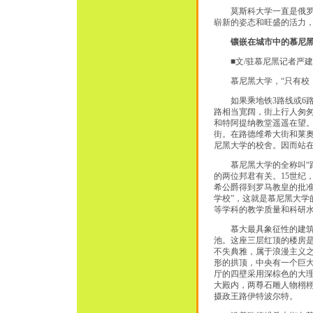
莫斯科大学一直是俄罗斯
崭新的姿态和旺盛的活力，
镶嵌在城市中的慕尼
■文/驻慕尼黑记者严建
慕尼黑大学，“只有校，
如果乘地铁3路线或6路
路相当宽阔，街上行人匆
和特阿提纳教堂遥遥在望
街。在路德维希大街和莱
尼黑大学的校舍。因而站在
慕尼黑大学的全称叫“路
的两位邦君有关。15世纪，
希公爵得到罗马教皇的批准
学校”，这就是慕尼黑大学
等学科的教学质量和科研
慕大最具象征性的建筑应
池。这座三层红顶的楼房是
不失典雅，属于浪漫主义
形的拱顶，中央有一个巨大
厅的四壁采用深棕色的大
大殿内，两尊石雕人物栩
摄政王路伊特波尔特。