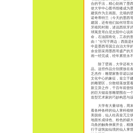
合的手法，精心刻画了墨
使大学中心图书馆楼成为墨
建筑作为主画面。北墙的
诺奇蒂特兰（今天的墨西
建国，还有他们如何培育
牙殖民时期，述说西班牙
球寓意哥白尼太阳中心说和
命，石油国有化，工农的形
由！”分写于两边；西面
中是墨西哥国立自治大学的
余全部采用墨西哥盛产的天
画一经完成，经年累世永
除了壁画，大学还有大量
品。这些作品分别摆放在
乏杰作：雕塑家鲁菲诺以抽
文化中心的象征，耸立于
的雕塑区，分散错落放置
新立异之作，千百年前曾
的巨大锯齿形雕塑围在一个
造型艺术家的巧妙构思与
大学有大量绿地，周末假
着各种各样的仙人掌科植物
美脱俗，仙人柱高耸兀立
地面长成绿色、粉色的硕
乌鱼的触角伸展开去，精
行于这恍如仙境的仙人掌