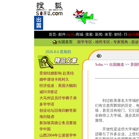
首页-
邮件
-
短信
-
商城
-
搜索
-
新闻
-
体育
-
财经
-
IT
-
娱乐
出国首页
留学专区
-
移民专区
-
专家视角
-
急诊
2026-8-6 星期四
Sohu
>>
出国频道
>>
异国
受假结婚影响 赴美结
婚申请绿卡耗时久
经济低迷：美国大幅削
减H1B签证
大马州议员吁华裔子弟
到过欧美著名大学城的人
多学华语
们有古老而辉煌的历史，
创业论坛旧海归解答新
墙，甚至没有校门。它们
全称得上大学城。漫步其
海归疑虑
激情。
新加坡高级公务员要留
学中国
开放性是这些大学城的永
还吸引了许多企业。上世纪
山西2004年公派留学申