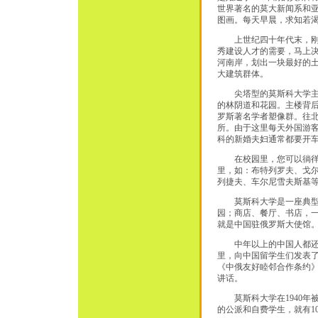
世界著名的莫大新闻系和
图画。每天早晨，求知若
上世纪四十年代末，刚刚
秀建设人才的需要，马上
河南岸，划出一块最好的
大建筑群体。
尖塔型的莫斯科大学主楼
的林阴道和花园。主楼背
罗斯著名学者塑像群。往
所。由于这里每天外国游
科的新婚夫妇通常都要开
在校园里，您可以徜徉于
里，如：布特列罗夫、戈
列捷夫、车尔尼雪夫斯基
莫斯科大学是一座典型的
园；商店、餐厅、书店，一
就是中国驻俄罗斯大使馆
中年以上的中国人都还记
里，向中国留学生们发表了
《中俄友好睦邻合作条约
讲话。
莫斯科大学在1940年
的公派和自费学生，就有10