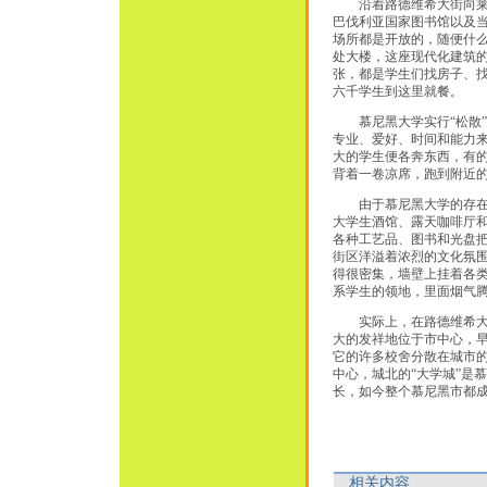
沿着路德维希大街向莱奥
巴伐利亚国家图书馆以及
场所都是开放的，随便什么
处大楼，这座现代化建筑的
张，都是学生们找房子、
六千学生到这里就餐。
慕尼黑大学实行“松散”
专业、爱好、时间和能力
大的学生便各奔东西，有
背着一卷凉席，跑到附近的
由于慕尼黑大学的存在，
大学生酒馆、露天咖啡厅
各种工艺品、图书和光盘
街区洋溢着浓烈的文化氛
得很密集，墙壁上挂着各
系学生的领地，里面烟气
实际上，在路德维希大街
大的发祥地位于市中心，
它的许多校舍分散在城市
中心，城北的“大学城”是
长，如今整个慕尼黑市都
相关内容