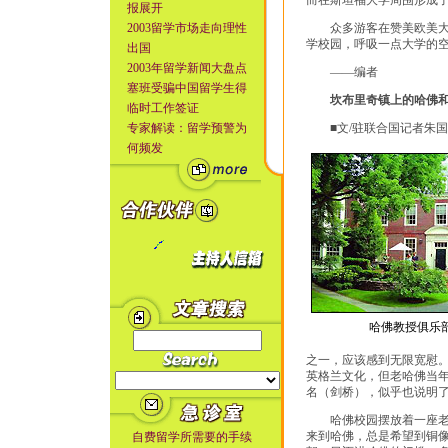
而在斯坦福大学周围形成了
报展开
2003留学市场走向理性
众多游客在赞美欧美大学
学校园，呼吸一点大学的
出国
2003年留学新闻大盘点
——编者
塞班受骗中国留学生得
坎布里奇镇上的哈佛
临时工作签证
专家解读：留学预警为
■文/驻联合国记者朱国
何频发
哈佛教授俱乐
之一，应该感到无限宽慰
英格兰文化，但老哈佛当
名（剑桥），似乎也说明
哈佛校园摆放着一座老哈
来到哈佛，总是希望到铜
自费留学所需要的手续