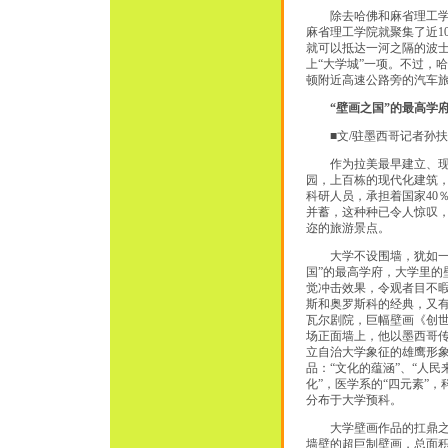
除去哈佛和麻省理工学院
麻省理工学院就聚集了近1
就可以抵达一河之隔的波士
上“大学城”一项。不过，
顿附近高速公路旁的汽车
“壁画之国”的最高学
■文/驻墨西哥记者孙扶
作为拉美最早建立、现为
园，上百栋的现代化建筑，
科研人员，承担着国家40
并蓄，这种种已令人惊叹
迩的旅游景点。
大学不设围墙，犹如一个
国”的最高学府，大学里
觉冲击效果，令观者目不暇
斯和奥罗斯科的经典，又有
瓦尔剧院，巨幅壁画《创世
场正面墙上，他以墨西哥
立自治大学象征的雄鹰形
品：“文化的蕴涵”、“人
化”，医学系的“四元素”
分布于大学预科。
大学壁画作品的扛鼎之作
墙壁的超巨制壁画，总面积