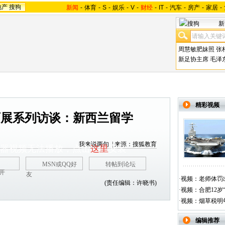
地产
搜狗
新闻
-
体育
-
S
-
娱乐
-
V
-
财经
-
IT
-
汽车
-
房产
-
家居
-
新
周慧敏肥妹照
张
新足协主席
毛泽
精彩视频
教育展系列访谈：新西兰留学
我来说两句
| 来源：搜狐教育
播放器视频无法播放，点击
这里
安装
MSN或QQ好
转帖到论坛
友
·
视频：老师体罚出
(责任编辑：许晓书)
·
视频：合肥12岁
·
视频：烟草税明
编辑推荐