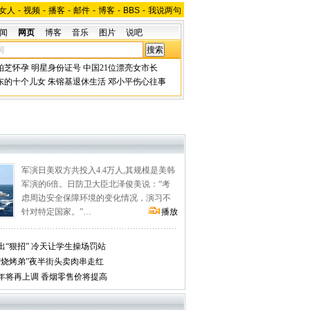
女人
-
视频
-
播客
-
邮件
-
博客
-
BBS
-
我说两句
闻
网页
博客
音乐
图片
说吧
柏芝怀孕
明星身份证号
中国21位漂亮女市长
东的十个儿女
朱镕基退休生活
邓小平伤心往事
军演日美双方共投入4.4万人,其规模是美韩
军演的6倍。日防卫大臣北泽俊美说：“考
虑周边安全保障环境的变化情况，演习不
针对特定国家。”…
播放
“狠招” 冷天让学生操场罚站
“烧烤弟”夜半街头卖肉串走红
年将再上调 香烟零售价将提高