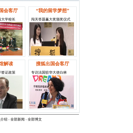
国会客厅
“我的留学梦想”
省大学校长
闯关答题赢大奖颁奖仪式
馆解读
搜狐出国会客厅
学签证政策
专访法国驻华大使白林
司介绍
-
全部新闻
-
全部博文