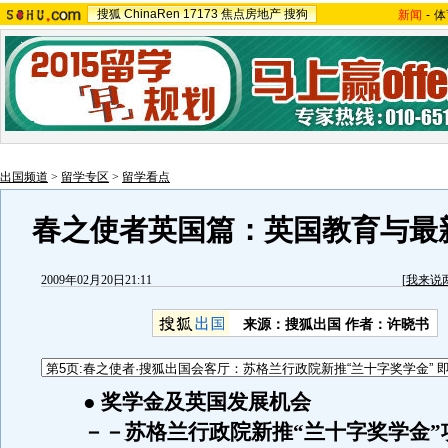
搜狐
ChinaRen
17173
焦点房地产
搜狗
新闻
-
体
出国频道
>
留学专区
>
留学看点
春之使者英国篇：英国教育与最
2009年02月20日21:11
[
我来说
来源：搜狐出国 作者：许晓书
●
奖学金及英国发展机会
－－
苏格兰行政院新推“兰十字奖学金”