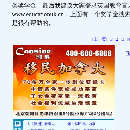
类奖学金。最后我建议大家登录英国教育官
www.educationuk.cn，上面有一个奖学
是很有帮助的。
[
上一页
] [
1
] [
2
] [
3
] [
[