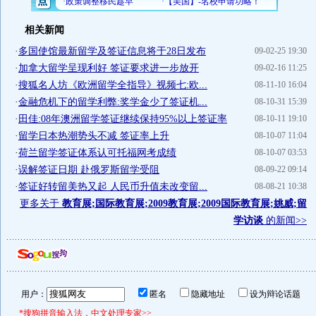
相关新闻
·
多国使馆最新留学及签证信息将于28日发布
09-02-25 19:30
·
加拿大留学呈现利好 签证要求进一步放开
09-02-16 11:25
·
搜狐名人坊《欧洲留学全指导》视频七:欧...
08-11-10 16:04
·
金融危机下的留学利弊:奖学金少了签证机...
08-10-31 15:39
·
田佳:08年澳洲留学签证继续保持95%以上签证率
08-10-11 19:10
·
留学日本热潮势头不减 签证率上升
08-10-07 11:04
·
荷兰留学签证体系认可托福网考成绩
08-10-07 03:53
·
误解签证日期 赴俄罗斯留学受阻
08-09-22 09:14
·
签证好转留美热又起 人民币升值未改变留...
08-08-21 10:38
更多关于
教育展;国际教育展;2009教育展;2009国际教育展;姚威;留
学访谈
的新闻>>
用户：
匿名
隐藏地址
设为辩论话题
*搜狗拼音输入法，中文处理专家>>