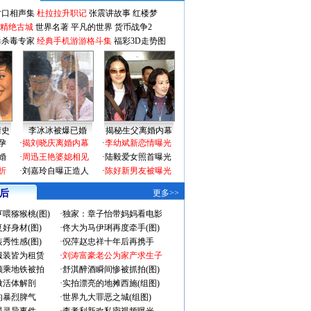
对口相声集
杜拉拉升职记
张震讲故事
红楼梦
-精绝古城
世界名著
平凡的世界
货币战争2
毒杀毒专家
经典手机游游格斗集
福彩3D走势图
情史
李冰冰被爆已婚
揭秘生父离婚内幕
孕
·
揭刘晓庆离婚内幕
·
李幼斌新恋情曝光
婚
·
周迅王艳婆媳相见
·
陆毅爱女照首曝光
折
·
刘嘉玲自曝正造人
·
陈好新男友被曝光
 后
更多>>
喂猕猴桃(图)
·
独家：章子怡带妈妈看电影
好身材(图)
·
佟大为马伊琍再度牵手(图)
秀性感(图)
·
倪萍赵忠祥十年后再携手
服装皆为租赁
·
刘涛富豪老公为家产求生子
颜乘地铁被拍
·
舒淇醉酒瞬间惨被抓拍(图)
做活体解剖
·
实拍漂亮的地摊西施(组图)
的暴烈脾气
·
世界九大罪恶之城(组图)