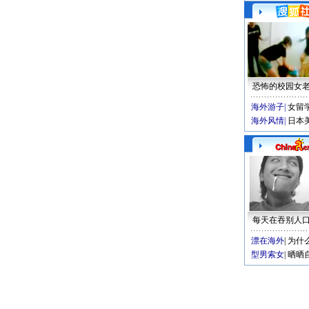
恐怖的校园女
海外游子
|
女留
海外风情
|
日本
每天在吞别人
漂在海外
|
为什
型男索女
|
晒晒