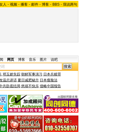
女人
-
视频
-
播客
-
邮件
-
博客
-
BBS
-
我说两句
闻
网页
博客
音乐
图片
说吧
长
邓玉娇失踪
朝鲜军事演习
日本兵赎罪
改温总讲话
夏日减肥秘方
日本瘦脸法
中共卧底结局
慈禧不快乐
侵略中国报告