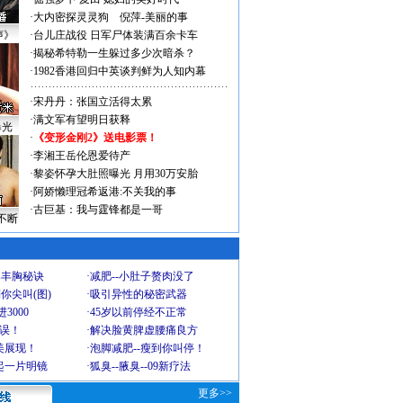
·
大内密探灵灵狗
倪萍-美丽的事
声》
·
台儿庄战役 日军尸体装满百余卡车
·
揭秘希特勒一生躲过多少次暗杀？
·
1982香港回归中英谈判鲜为人知内幕
·
宋丹丹：张国立活得太累
·
满文军有望明日获释
曝光
·
《变形金刚2》送电影票！
·
李湘王岳伦恩爱待产
·
黎姿怀孕大肚照曝光 月用30万安胎
·
阿娇懒理冠希返港:不关我的事
·
古巨基：我与霆锋都是一哥
不断
爆丰胸秘诀
·
减肥--小肚子赘肉没了
你尖叫(图)
·
吸引异性的秘密武器
3000
·
45岁以前停经不正常
不误！
·
解决脸黄脾虚腰痛良方
美展现！
·
泡脚减肥--瘦到你叫停！
起一片明镜
·
狐臭--腋臭--09新疗法
更多>>