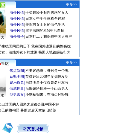
更多>>
海外风情
|
十类最经不起性诱惑的女人
海外风情
|
日本女中学生体检全过程
海外风情
|
美军男女士兵的情色生活
海外风情
|
留学法国的MM生活自拍
海外游子
|
日本打工：我保持中国人尊严
老大
学生德国同居的日子
我在国外遭遇到的性骚扰
美女：清纯外衣下的放纵
韩国人地铁龌龊行为
更多>>
焦点新闻
|
不要迷恋哥，哥只是一个鬼
贴贴图图
|
英媒评出2009年度搞怪发明
娱乐旮旯
|
当红明星不仅仅是名利双收
情感世界
|
后悔嫁给这样一个山西男人
型男索女
|
小糖精归来，在海边轻轻舞
口水
么出过国的人回来之后都会说中国不好
自己的旗袍照
暴雨过后天空依旧晴朗