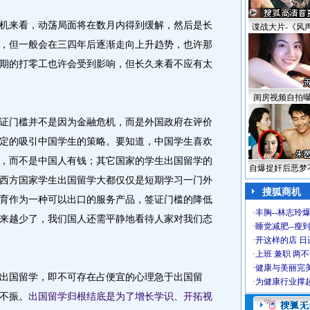
机来看，动荡局面将在数月内得到缓解，然后是长
谍战大片-《风
，但一般会在三四年后逐渐走向上升趋势，也许那
期的打零工也许会受到影响，但长久来看不应有太
闺房视频自拍
证门槛并不是因为金融危机，而是外国政府在评价
定的吸引中国学生的策略。要知道，中国学生喜欢
，而不是中国人有钱；其它国家的学生出国留学的
自爆捉奸后恶梦
西方国家学生出国留学大都仅仅是短期学习一门外
搜狐商机
育作为一种可以出口的服务产品，签证门槛的降低
·
丰胸--林志玲
来越少了，我们国人还需平静地看待人家对我们态
·
睡觉减肥--瘦到
·
开这样的店 日进
·
上班 兼职 两
·
健康与美丽完
国留学，即不可存在占便宜的心理急于出国留
·
为健康行业撑
不振。
出国留学归根结底是为了增长学识、开拓视