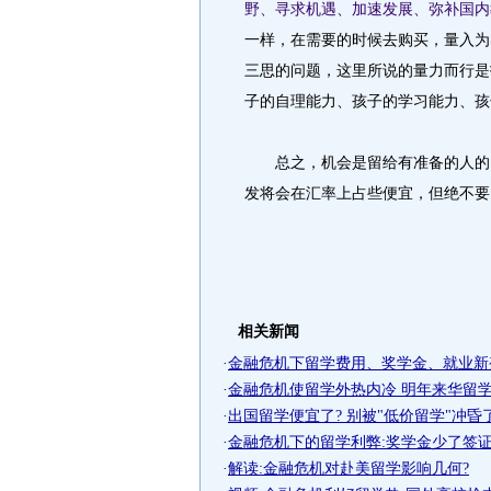
野、寻求机遇、加速发展、弥补国内
一样，在需要的时候去购买，量入为
三思的问题，这里所说的量力而行是
子的自理能力、孩子的学习能力、孩
总之，机会是留给有准备的人的。
发将会在汇率上占些便宜，但绝不要
相关新闻
·
金融危机下留学费用、奖学金、就业新
·
金融危机使留学外热内冷 明年来华留学生
·
出国留学便宜了? 别被"低价留学"冲昏
·
金融危机下的留学利弊:奖学金少了签证机
·
解读:金融危机对赴美留学影响几何?