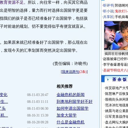
教育资源不足。
所以，向往常一样，向买其它商品
·
听评书
|
郭德纲
出是明智的选择，量力而行对选择出国留学更是要
·
听小说
|
鬼吹灯1
·
共享区
|
手机病
指我们的孩子是否已经准备好了出国留学，包括孩
子对前途的规划。切不要觉得似乎有便宜就盲从。
如果原来就已经准备好了出国留学，那么现在出
，发现今天的汇率划算而突然决定出国留学。
揭田壮壮徐帆
·
赵薇被爆已经怀
(责任编辑：许晓书)
·
李宇春爆遭母逼
·
圣诞节明信片八
[
我来说两句
(2条)
]
茶 余 饭
相关推荐
·
何炅获地产大亨
·
陈慧琳产后恢复
变化
金融危机的新闻
08-11-03 20:47
·
殷桃街头休闲装
...
到奥地利留学好不好
08-11-03 11:11
·
范冰冰红地毯
了头
如何申请出国留学
08-11-03 06:30
·
姚晨与老公素
...
加拿大留学
08-10-31 15:39
·
日军竟拿战俘
什么是金融危机
08-10-28 09:28
·
盘点网坛大腕