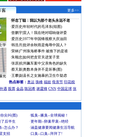
更多>>
·
怀念丁聪：我以为那个老头永远不老
·
爱历史
|
年轻时代的毛泽东(组图)
·
曾鹏宇
|
雷人！我在绝对唱响做评委
·
爱历史
|
1977年华国锋视察大庆油田
上学
·
韩浩月
|
批评余秋雨是侮辱中国人？
·
荣林
|
广州珠海桥事件:被推下的是谁
·
朱顺忠
|
如何把贪官关进笼子里
·
张原
|
杭州飙车案中父亲角色的缺失
·
蔡天新
|
奥数本身并不是坏事(图)
·
王攀
|
副县长之女施暴的卫生巾疑虑
曝光
热点标签：
奥运
珠峰
福娃
母亲节
印花税
外遇
股票
金晶
陈冠希
谢霆锋
CNN
中国足球
张
你尖叫(图)
·
狐臭--腋臭--全球揭秘！
毁了后半生
·
更年期--卵巢早衰--绝经
--怎么办？
·
涵盖健康要闻健康生活导航
明星支招
·
口臭--口臭--拜拜了!