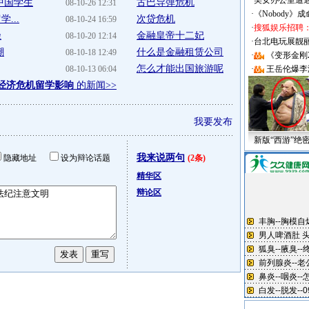
·
美女办公室遭
中国学生
古巴导弹危机
08-10-26 12:31
·
《Nobody》
...
次贷危机
08-10-24 16:59
·
搜狐娱乐招聘
径
金融皇帝十二妃
08-10-20 12:14
·
台北电玩展靓丽Sh
潮
什么是金融租赁公司
08-10-18 12:49
·
《变形金刚
怎么才能出国旅游呢
08-10-13 06:04
·
王岳伦爆李
 经济危机留学影响
的新闻>>
我要发布
新版“西游”绝
我来说两句
隐藏地址
设为辩论话题
(2条)
精华区
辩论区