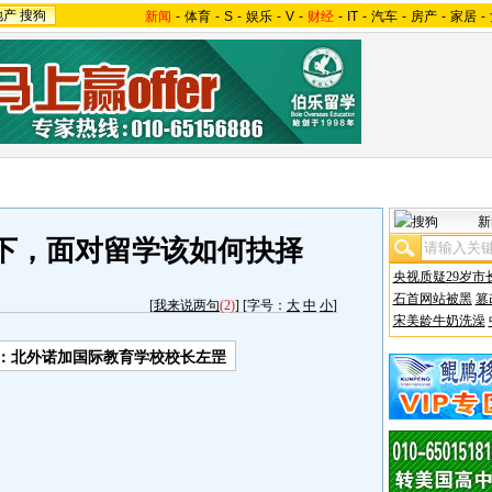
地产
搜狗
新闻
-
体育
-
S
-
娱乐
-
V
-
财经
-
IT
-
汽车
-
房产
-
家居
-
新
下，面对留学该如何抉择
央视质疑29岁市
石首网站被黑
篡
[
我来说两句
(2)
] [字号：
大
中
小
]
宋美龄牛奶洗澡
者：北外诺加国际教育学校校长左罡