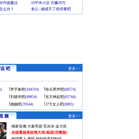
罩杯升级魔法
·
10平米小店 月赚20万
-怎么办？
·
老公--烟戒不了排排毒吧
说 吧
更多>>
5)
李宇春吧
(104510)
快乐男声吧
(68574)
刘德华吧
(69854)
东方神起吧
(65744)
婚姻吧
(78544)
37℃女人吧
(6985)
视 频
更多>>
·
独家首播:大秦帝国
范冰冰-金大班
·
在线看超高收视大戏:
蜗居(完整版)
·
倔强萝卜
麦田
媳妇的美好时代