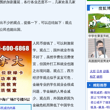
围的加剧蔓延，各行各业态度不一，几家欢喜几家
不少的观点，提炼一下，可以总结如下：观点
公民也能出国。
中学生乘直升机
人民币值钱了，可以刺激留
学。观点二，国外就业市场
不好了，虽然学费生活费便
高圆圆同居男友
宜，但国外打工和就业也随
之出现问题。观点三，西方
火炬
日本
赵薇
柏芝
姚明
经济学观点似乎岌岌可危，
金融专业的学生就业会很成
精彩推荐
问题，学金融的人将会减
·
睡觉减肥--瘦到
·
莫让“打呼噜”
少。观点四，外国政府因为
·
老公戒不了烟酒
金融危机而降低了中国学生
·
狐臭--腋臭--