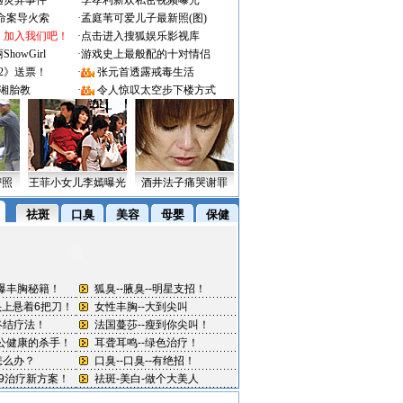
遇灵异事件
·
李孝利新欢私密视频曝光
成命案导火索
·
孟庭苇可爱儿子最新照(图)
：加入我们吧！
·
点击进入搜狐娱乐影视库
owGirl
·
游戏史上最般配的十对情侣
2》送票！
·
张元首透露戒毒生活
湘胎教
·
令人惊叹太空步下楼方式
密照
王菲小女儿李嫣曝光
酒井法子痛哭谢罪