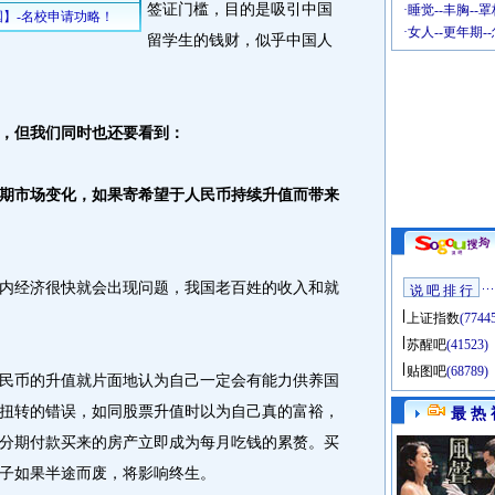
签证门槛，目的是吸引中国
·
睡觉--丰胸--
·
女人--更年期-
留学生的钱财，似乎中国人
，但我们同时也还要看到：
市场变化，如果寄希望于人民币持续升值而带来
内经济很快就会出现问题，我国老百姓的收入和就
说 吧 排 行
上证指数
(7744
苏醒吧
(41523)
贴图吧
(68789)
民币的升值就片面地认为自己一定会有能力供养国
扭转的错误，如同股票升值时以为自己真的富裕，
最 热 
分期付款买来的房产立即成为每月吃钱的累赘。买
子如果半途而废，将影响终生。