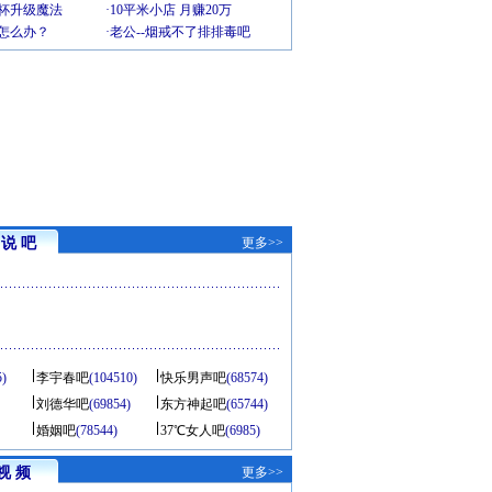
罩杯升级魔法
·
10平米小店 月赚20万
-怎么办？
·
老公--烟戒不了排排毒吧
说 吧
更多>>
5)
李宇春吧
(104510)
快乐男声吧
(68574)
刘德华吧
(69854)
东方神起吧
(65744)
婚姻吧
(78544)
37℃女人吧
(6985)
视 频
更多>>