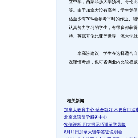
立中学，西蒙菲莎大学预科、哥伦比
等。由于加拿大没有高考，学生凭借
估至少有70%会参考平时的作业、
认真努力学习的学生，有很多都获得
特、英属哥伦比亚等世界一流大学就
李高汾建议，学生在选择适合自己
况谨慎考虑，也可咨询业内比较权威
相关新闻
·
加拿大教育中心:适合就好 不要盲目追
·
北京北语留学服务中心
·
实例评析:四大提示巧避留学风险
·
8月11日加拿大留学签证说明会