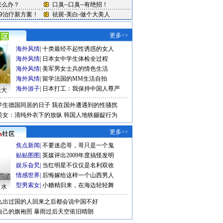
更多>>
海外风情
|
十类最经不起性诱惑的女人
海外风情
|
日本女中学生体检全过程
海外风情
|
美军男女士兵的情色生活
海外风情
|
留学法国的MM生活自拍
海外游子
|
日本打工：我保持中国人尊严
老大
学生德国同居的日子
我在国外遭遇到的性骚扰
美女：清纯外衣下的放纵
韩国人地铁龌龊行为
更多>>
焦点新闻
|
不要迷恋哥，哥只是一个鬼
贴贴图图
|
英媒评出2009年度搞怪发明
娱乐旮旯
|
当红明星不仅仅是名利双收
情感世界
|
后悔嫁给这样一个山西男人
型男索女
|
小糖精归来，在海边轻轻舞
口水
么出过国的人回来之后都会说中国不好
自己的旗袍照
暴雨过后天空依旧晴朗