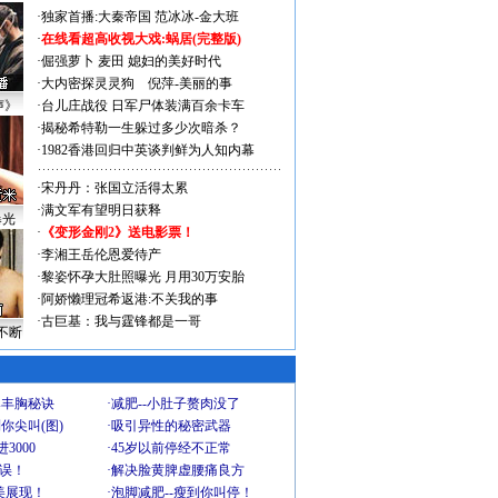
·
独家首播:大秦帝国
范冰冰-金大班
·
在线看超高收视大戏:
蜗居(完整版)
·
倔强萝卜
麦田
媳妇的美好时代
·
大内密探灵灵狗
倪萍-美丽的事
声》
·
台儿庄战役 日军尸体装满百余卡车
·
揭秘希特勒一生躲过多少次暗杀？
·
1982香港回归中英谈判鲜为人知内幕
·
宋丹丹：张国立活得太累
·
满文军有望明日获释
曝光
·
《变形金刚2》送电影票！
·
李湘王岳伦恩爱待产
·
黎姿怀孕大肚照曝光 月用30万安胎
·
阿娇懒理冠希返港:不关我的事
·
古巨基：我与霆锋都是一哥
不断
爆丰胸秘诀
·
减肥--小肚子赘肉没了
你尖叫(图)
·
吸引异性的秘密武器
3000
·
45岁以前停经不正常
不误！
·
解决脸黄脾虚腰痛良方
美展现！
·
泡脚减肥--瘦到你叫停！