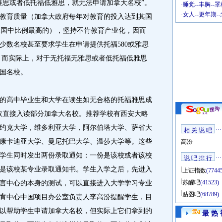
雅思或者低托福低雅思，就无法申请加拿大名校”。
·
睡觉--丰胸--
·
女人--更年期-
教育质量（加拿大政府每年对教育的投入达到其国
工业国中比例最高的），坚持不肯教育产业化，因而
少数名校甚至要求学生在申请提供托福580或雅思
区。而实际上，对于无托福无雅思或者低托福低雅思
国名校。
高中毕业生和大学在读生如无合格的托福雅思成
录取直接入读部分加拿大名校。推荐学校有西安大略
约克大学，维多利亚大学，阿尔伯塔大学、萨省大
相 关 说 吧
康卡迪亚大学、曼尼托巴大学、温莎大学等。这些
高汾
学生同时发出两份录取通知：一份是该校或者该校
说 吧 排 行
是该校某专业录取通知书。学生入学之后，先进入
上证指数
(7744
苏醒吧
(41523)
言中心的本身的测试，可以直接进入大学学习专业
贴图吧
(68789)
育中心中国项目办公室负责人李高汾提醒学生，目
以帮助学生申请加拿大名校，但实际上它们拿到的
最 热 