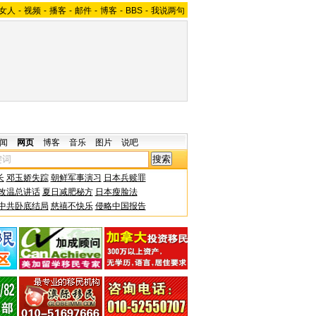
女人
-
视频
-
播客
-
邮件
-
博客
-
BBS
-
我说两句
闻
网页
博客
音乐
图片
说吧
长
邓玉娇失踪
朝鲜军事演习
日本兵赎罪
改温总讲话
夏日减肥秘方
日本瘦脸法
中共卧底结局
慈禧不快乐
侵略中国报告