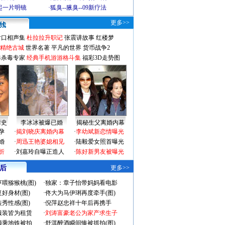
起一片明镜
·
狐臭--腋臭--09新疗法
更多>>
对口相声集
杜拉拉升职记
张震讲故事
红楼梦
-精绝古城
世界名著
平凡的世界
货币战争2
毒杀毒专家
经典手机游游格斗集
福彩3D走势图
情史
李冰冰被爆已婚
揭秘生父离婚内幕
孕
·
揭刘晓庆离婚内幕
·
李幼斌新恋情曝光
婚
·
周迅王艳婆媳相见
·
陆毅爱女照首曝光
折
·
刘嘉玲自曝正造人
·
陈好新男友被曝光
 后
更多>>
喂猕猴桃(图)
·
独家：章子怡带妈妈看电影
好身材(图)
·
佟大为马伊琍再度牵手(图)
秀性感(图)
·
倪萍赵忠祥十年后再携手
服装皆为租赁
·
刘涛富豪老公为家产求生子
颜乘地铁被拍
·
舒淇醉酒瞬间惨被抓拍(图)