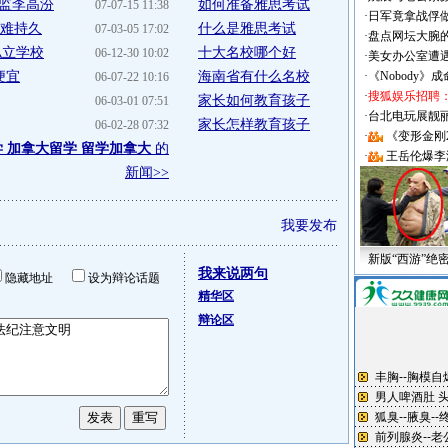
监李高汾
如何准备雅思考试
07-07-15 11:38
·
日军竟拿战俘
介难持久
什么是雅思考试
07-03-05 17:02
·
盘点网坛大腕
私立学校
十大名校哪个好
06-12-30 10:02
·
美女办公室遭
便宜
海南省有什么名校
·
《Nobody》
06-07-22 10:16
·
搜狐娱乐招聘
家长如何教育孩子
06-03-01 07:51
·
台北电玩展靓丽Sh
家长怎样教育孩子
06-02-28 07:32
·
《变形金刚
学 加拿大留学 留学加拿大
的
·
王岳伦爆李
新闻>>
我要发布
新版“西游”绝
我来说两句
隐藏地址
设为辩论话题
精华区
辩论区