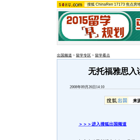
搜狐
ChinaRen
17173
焦点房
出国频道
>
留学专区
>
留学看点
无托福雅思入
2008年09月26日14:10
来
＞＞＞进入搜狐出国频道