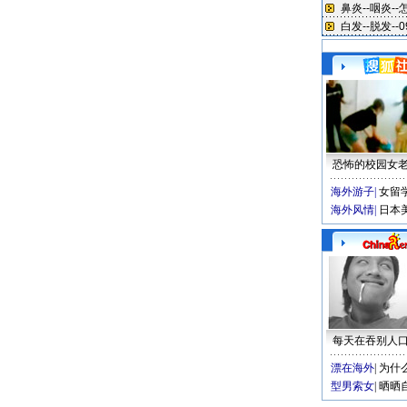
恐怖的校园女
海外游子
|
女留
海外风情
|
日本
每天在吞别人
漂在海外
|
为什
型男索女
|
晒晒