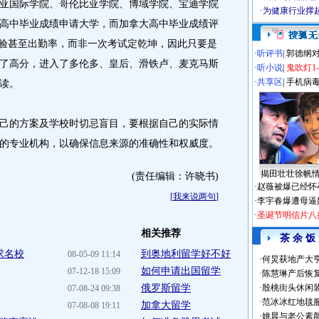
亚国际学院、哥伦比亚学院、博域学院、宝迪学院
·
为健康行业撑
高中毕业成绩申请大学，而加拿大高中毕业成绩评
测验甚至出勤率，而非一次考试定乾坤，因此只要是
·
听评书
|
郭德纲
了高分，进入了多伦多、皇后、滑铁卢、麦克马斯
·
听小说
|
鬼吹灯1
·
共享区
|
手机病
读。
的方案及学校时切忌盲目，要根据自己的实际情
的专业机构，以确保信息来源的准确性和权威度。
揭田壮壮徐帆
(责任编辑：许晓书)
·
赵薇被爆已经怀
[
我来说两句
]
·
李宇春爆遭母逼
·
圣诞节明信片八
相关推荐
茶 余 饭
求名校
到奥地利留学好不好
08-05-09 11:14
·
何炅获地产大亨
如何申请出国留学
07-12-18 15:09
·
陈慧琳产后恢复
俄罗斯留学
·
殷桃街头休闲装
07-08-24 09:38
·
范冰冰红地毯
加拿大留学
07-08-08 19:11
·
姚晨与老公素