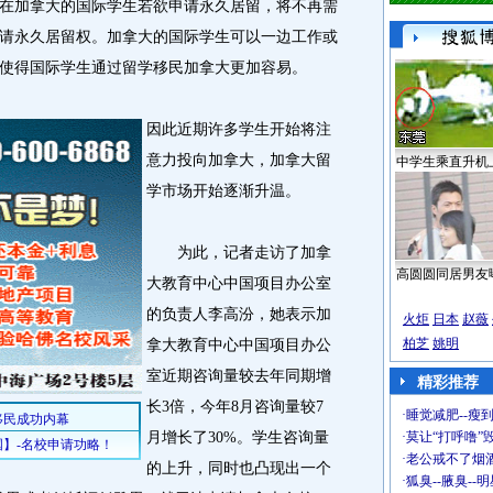
在加拿大的国际学生若欲申请永久居留，将不再需
请永久居留权。加拿大的国际学生可以一边工作或
使得国际学生通过留学移民加拿大更加容易。
因此近期许多学生开始将注
意力投向加拿大，加拿大留
中学生乘直升机
学市场开始逐渐升温。
为此，记者走访了加拿
高圆圆同居男友
大教育中心中国项目办公室
的负责人李高汾，她表示加
火炬
日本
赵薇
柏芝
姚明
拿大教育中心中国项目办公
室近期咨询量较去年同期增
精彩推荐
长3倍，今年8月咨询量较7
·
睡觉减肥--瘦到
月增长了30%。学生咨询量
·
莫让“打呼噜”
·
老公戒不了烟酒
的上升，同时也凸现出一个
·
狐臭--腋臭--