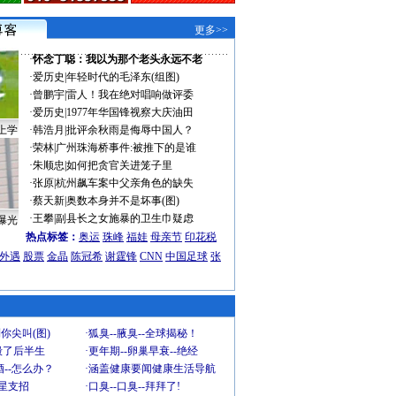
更多>>
·
怀念丁聪：我以为那个老头永远不老
·
爱历史
|
年轻时代的毛泽东(组图)
·
曾鹏宇
|
雷人！我在绝对唱响做评委
·
爱历史
|
1977年华国锋视察大庆油田
上学
·
韩浩月
|
批评余秋雨是侮辱中国人？
·
荣林
|
广州珠海桥事件:被推下的是谁
·
朱顺忠
|
如何把贪官关进笼子里
·
张原
|
杭州飙车案中父亲角色的缺失
·
蔡天新
|
奥数本身并不是坏事(图)
·
王攀
|
副县长之女施暴的卫生巾疑虑
曝光
热点标签：
奥运
珠峰
福娃
母亲节
印花税
外遇
股票
金晶
陈冠希
谢霆锋
CNN
中国足球
张
你尖叫(图)
·
狐臭--腋臭--全球揭秘！
毁了后半生
·
更年期--卵巢早衰--绝经
--怎么办？
·
涵盖健康要闻健康生活导航
明星支招
·
口臭--口臭--拜拜了!