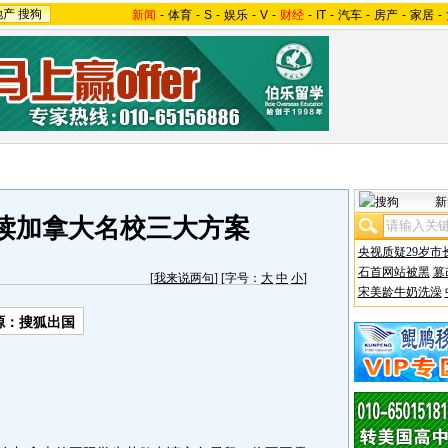
地产
搜狗
新闻
-
体育
-
S
-
娱乐
-
V
-
财经
-
IT
-
汽车
-
房产
-
家居
-
新
读加拿大名校三大方案
央视质疑29岁市
石首网站被黑
篡
[
我来说两句
] [字号：
大
中
小
]
宋美龄牛奶洗澡
源：搜狐出国