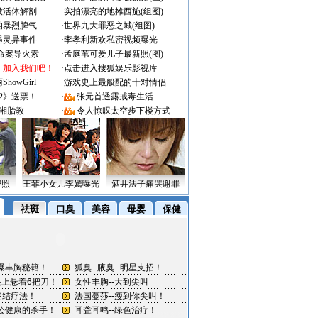
做活体解剖
·
实拍漂亮的地摊西施(组图)
的暴烈脾气
·
世界九大罪恶之城(组图)
遇灵异事件
·
李孝利新欢私密视频曝光
成命案导火索
·
孟庭苇可爱儿子最新照(图)
：加入我们吧！
·
点击进入搜狐娱乐影视库
owGirl
·
游戏史上最般配的十对情侣
2》送票！
·
张元首透露戒毒生活
湘胎教
·
令人惊叹太空步下楼方式
密照
王菲小女儿李嫣曝光
酒井法子痛哭谢罪