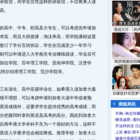
录取信，而学生仅凭这样的录取信，不仅将来入读
高。
高中、中专、职高及大专生，可以考虑先申请加
谍战大片-《风
求高，而且大班授课，淘汰率高，而学院课程设置
签订了学分互转协议，学生在完成至少一年学习
则可以申请进入大学相关专业继续就读，毕业后可
闺房视频自拍
加拉学院、百年理工学院、亚岗坤学院、汉堡学
、北阿尔伯塔理工学院、范沙学院等。
在读生、高中应届毕业生，如希望入读加拿大最
自爆捉奸后恶梦
绩不理想，可以考虑申请到加拿大读中学或者预
搜狐商机
英语成绩外，还要求学生提供优秀的高考成绩，而
·
丰胸--林志玲
分把握同时拿到英语及高考的高分。因此到加拿大
·
睡觉减肥--瘦到
后再申请大学本科不失为一个很好的方法，这样不
·
开这样的店 日进
·
上班 兼职 两
英语入学要求也会相应降低。推荐学校：加拿大公
·
健康与美丽完