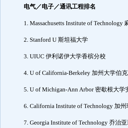
电气／电子／通讯工程排名
1. Massachusetts Institute of Techno
2. Stanford U 斯坦福大学
3. UIUC 伊利诺伊大学香槟分校
4. U of California-Berkeley 加州大学
5. U of Michigan-Ann Arbor 密歇
6. California Institute of Technolog
7. Georgia Institute of Technology 