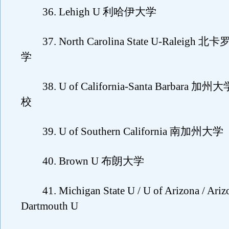
36. Lehigh U 利哈伊大学
37. North Carolina State U-Raleig
学
38. U of California-Santa Barbara
校
39. U of Southern California 南加州大学
40. Brown U 布朗大学
41. Michigan State U / U of Arizona / Arizo
Dartmouth U