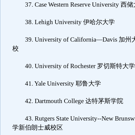
37. Case Western Reserve University 
38. Lehigh University 伊哈尔大学
39. University of California—Davi
校
40. University of Rochester 罗切斯特大学
41. Yale University 耶鲁大学
42. Dartmouth College 达特茅斯学院
43. Rutgers State University--New Bru
学新伯朗士威校区