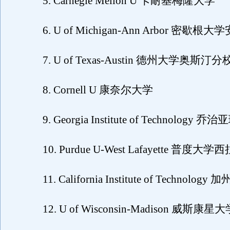
5. Carnegie Mellon U 卡耐基梅隆大学
6. U of Michigan-Ann Arbor 密歇
7. U of Texas-Austin 德州大学奥斯汀分
8. Cornell U 康奈尔大学
9. Georgia Institute of Technology 
10. Purdue U-West Lafayette 普度
11. California Institute of Technolog
12. U of Wisconsin-Madison 威斯