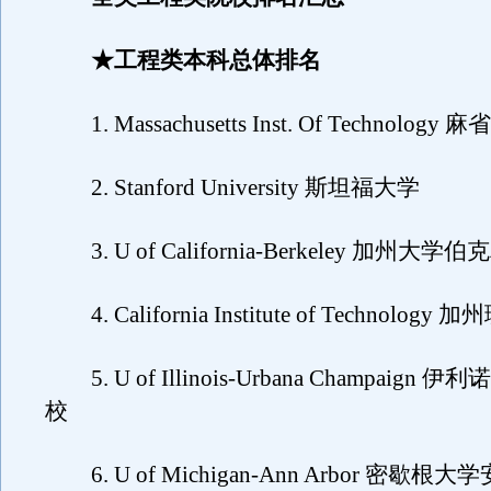
★工程类本科总体排名
1. Massachusetts Inst. Of Technolog
2. Stanford University 斯坦福大学
3. U of California-Berkeley 加州大学
4. California Institute of Technolog
5. U of Illinois-Urbana Champaign
校
6. U of Michigan-Ann Arbor 密歇