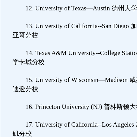
12. University of Texas—Austin 
13. University of California--San Di
亚哥分校
14. Texas A&M University--College St
学卡城分校
15. University of Wisconsin—Madis
迪逊分校
16. Princeton University (NJ) 普林斯顿
17. University of California--Los Ang
矶分校