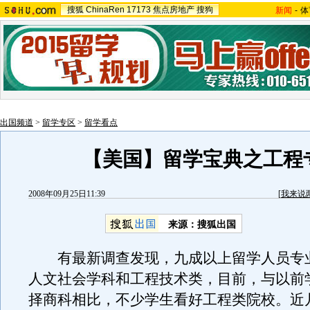
搜狐
ChinaRen
17173
焦点房地产
搜狗
新闻
-
体
出国频道
>
留学专区
>
留学看点
【美国】留学宝典之工程
2008年09月25日11:39
[
我来说
来源：
搜狐出国
有最新调查发现，九成以上留学人员专
人文社会学科和工程技术类，目前，与以前
择商科相比，不少学生看好工程类院校。近