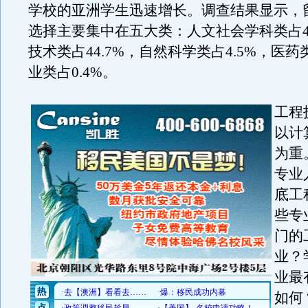
学校的亚洲学生迅速增长。调查结果显示，
选择主要集中在五大类：人文社会学科类占47
技术类占44.7%，自然科学类占4.5%，医药类
业类占0.4%。
工程
以计
为重
专业
底工
些专
门的
业？
业最
如何