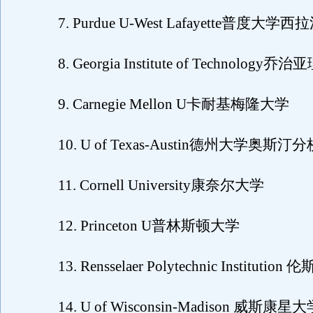
7. Purdue U-West Lafayette普度大学
8. Georgia Institute of Technology
9. Carnegie Mellon U卡耐基梅隆大学
10. U of Texas-Austin德州大学奥斯汀分
11. Cornell University康奈尔大学
12. Princeton U普林斯顿大学
13. Rensselaer Polytechnic Instituti
14. U of Wisconsin-Madison 威斯