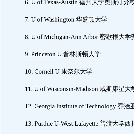
6. U of Texas-Austin 德州大学奥斯汀分
7. U of Washington 华盛顿大学
8. U of Michigan-Ann Arbor 密歇
9. Princeton U 普林斯顿大学
10. Cornell U 康奈尔大学
11. U of Wisconsin-Madison 威斯
12. Georgia Institute of Technology
13. Purdue U-West Lafayette 普渡