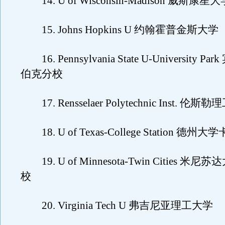
14. U of Wisconsin-Madison 威斯
15. Johns Hopkins U 约翰霍普金斯大学
16. Pennsylvania State U-University 
伯克分校
17. Rensselaer Polytechnic Inst. 伦斯
18. U of Texas-College Station 德州
19. U of Minnesota-Twin Cities 
校
20. Virginia Tech U 弗吉尼亚理工大学