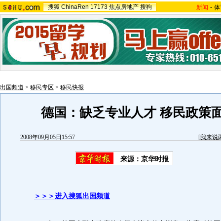
搜狐
ChinaRen
17173
焦点房地产
搜狗
新闻
-
体
出国频道
>
移民专区
>
移民快报
德国：缺乏专业人才 移民政策
2008年09月05日15:57
[
我来说
来源：京华时报
＞＞＞进入搜狐出国频道