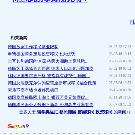
[
相关新闻
·
德国放宽工作移民就业限制
08-07-22 17:22
·
申请德国商务定居投资移民七大优势
08-07-16 10:15
·
土耳其和德国的渊源 移民大潮助土足球腾...
08-06-25 08:50
·
移民客工选择长期居留 德国人口老化问题加剧
08-02-19 08:52
·
移民德国要求更严格 被指具有歧视性 德国...
07-08-24 07:45
·
德国总理默克尔认为应该重新审视移民融合政策
07-05-06 19:53
·
素质不高有钱也难移民德国
06-12-26 09:50
·
德国华裔移民网上淘金 赚百万美元荣膺虚...
06-11-29 11:06
·
德国移民海外人数创下新高 恐与高失业率有关
06-07-08 12:52
更多关于
留学奥运汇 移民德国 德国移民 投资移民
的新闻>>