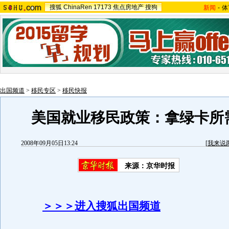
搜狐
ChinaRen
17173
焦点房地产
搜狗
新闻
-
体
出国频道
>
移民专区
>
移民快报
美国就业移民政策：拿绿卡所
2008年09月05日13:24
[
我来说
来源：京华时报
＞＞＞进入搜狐出国频道