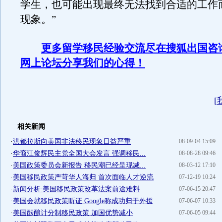
学生，也可能出现最终无法找到合适的工作
现象。”
更多留学移民经验交流尽在搜狐出国咨
网上论坛分享我们的心得！
[
相关新闻
·
洪都拉斯向美国非法移民现象日益严重
08-09-04 15:09
·
华裔江俊辉民主党全国大会发言 强调移民...
08-08-28 09:46
·
美国政策委员会新报告 移民潮已经呈现减...
08-03-12 17:10
·
美国移民政策严苛华人海归 首次面临人才逆流
07-12-19 10:24
·
新闻分析:美国移民政策改革法案前途难料
07-06-15 20:47
·
美国会就移民政策听证 Google称成功归于外援
07-06-07 10:33
·
美国酝酿计分制移民政策 加国优势减小
07-06-05 09:44