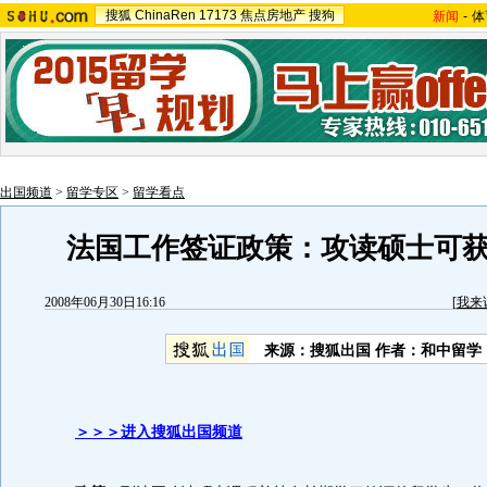
搜狐
ChinaRen
17173
焦点房地产
搜狗
新闻
-
体
出国频道
>
留学专区
>
留学看点
法国工作签证政策：攻读硕士可
2008年06月30日16:16
[
我来
来源：搜狐出国 作者：和中留学
＞＞＞进入搜狐出国频道