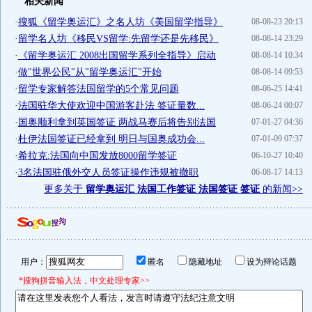
相关新闻
·
搜狐《留学奥运汇》之名人坊《美国留学指导》
08-08-23 20:13
·
留学名人坊《移民VS留学:先留学还是先移民》
08-08-14 23:29
·
《留学奥运汇 2008出国留学系列全指导》启动
08-08-14 10:34
·
做"世界公民"从"留学奥运汇"开始
08-08-14 09:53
·
留学专家解答法国留学的5个常见问题
08-06-25 14:41
·
法国驻华大使欢迎中国游客赴法 签证量数...
08-06-24 00:07
·
国奥顺利拿到英国签证 两战马赛后将告别法国
07-01-27 04:36
·
杜伊法国签证已经拿到 明日与国奥成功会...
07-01-09 07:37
·
希拉克:法国向中国发放8000留学签证
06-10-27 10:40
·
3名法国驻俄外交人员签证操作违规被撤职
06-08-17 14:13
更多关于
留学奥运汇 法国工作签证 法国签证 签证
的新闻>>
用户：
匿名
隐藏地址
设为辩论话题
*搜狗拼音输入法，中文处理专家>>