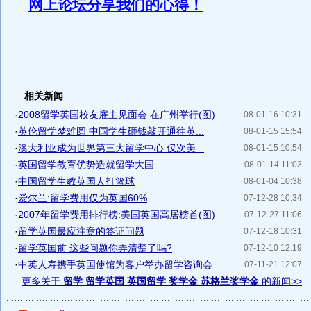
网上论坛分享我们的心得！
相关新闻
·
2008留学英国校友雇主见面会 在广州举行(图)
08-01-16 10:31
·
英伦留学梦难圆 中国学生砸钱敲开通往英...
08-01-15 15:54
·
澳大利亚成为世界第三大留学中心 仅次美...
08-01-15 10:54
·
英国留学教育优势造就留学大国
08-01-14 11:03
·
中国留学生教英国人打篮球
08-01-04 10:38
·
爱尔兰:留学费用仅为英国60%
07-12-28 10:34
·
2007年留学费用排行榜:美国英国高居榜首(图)
07-12-27 11:06
·
留学英国最应注意的签证问题
07-12-18 10:31
·
留学英国前 这些问题你弄清楚了吗?
07-12-10 12:19
·
中英人寿携手英国使馆为客户举办留学咨询会
07-11-21 12:07
更多关于
留学 留学英国 英国留学 奖学金 苏格兰奖学金
的新闻>>