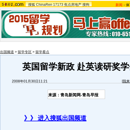
搜狐
ChinaRen
17173
焦点房地产
搜狗
新闻
-
体
出国频道
>
留学专区
>
留学看点
英国留学新政 赴英读研奖学
2008年01月30日11:21
[
我来
来源：青岛新闻网-青岛早报
》》 进入搜狐出国频道