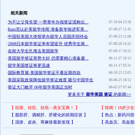
相关新闻
·
为不让父母失望 一男青年办假签证谎称出...
07-10-04 15:56
·
Rain否认赴美留学传闻 准备新专辑进军美...
07-09-27 11:41
·
中国驻美国大使馆举办留学人员国庆招待会
07-09-23 11:06
·
2008日本留学签证率有望提升 优秀学生将...
07-09-20 14:32
·
在校大学生扎堆去美国留学
07-09-17 10:52
·
美国留学签证形势大好 仍需要精心准备避...
06-11-27 10:13
·
留学美国签证将更迅速
06-11-17 05:31
·
国际教育展:美国留学签证不看近期存款
06-10-23 12:05
·
美国采取政策降低留学签证难度 吸引中国学生
06-06-25 18:12
·
签证大门敞开 06年留学美国正当时
06-02-27 07:44
更多关于
留学美国 签证
的新闻>>
【
祛斑、祛痘、祛疮—美女宝典！
】
【
惊闻！18岁少女
【
脂肪肝、酒精肝、肝硬化的前期症状
】
【
热点：新药问世
【
湿疹、皮炎、荨麻疹最新发现
】
【
高血压、高血脂