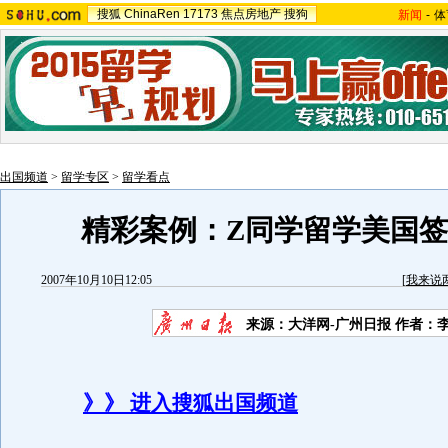
搜狐
ChinaRen
17173
焦点房地产
搜狗
新闻
-
体
出国频道
>
留学专区
>
留学看点
精彩案例：Z同学留学美国
2007年10月10日12:05
[
我来说
来源：大洋网-广州日报 作者：
》》 进入搜狐出国频道