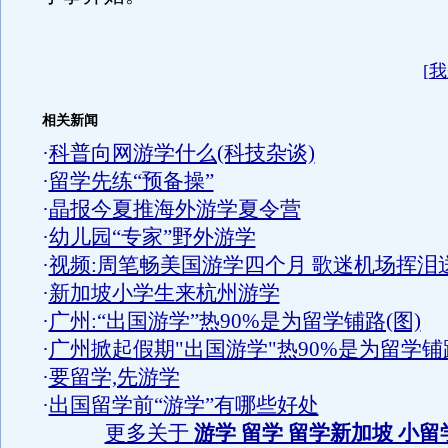
[
我
相关新闻
·
科普向网游学什么(科技杂谈)
·
留学先练“预备操”
·
晶报今夏推海外游学夏令营
·
幼儿园“专家”野外游学
·
视频:周笔畅美国游学四个月 歌迷机场挥泪
·
新加坡小学生来杭州游学
·
广州:“出国游学”热90%是为留学铺路(图)
·
广州掀起假期"出国游学"热90%是为留学铺
·
要留学,先游学
·
出国留学前“游学”有哪些好处
更多关于
游学 留学 留学新加坡 小留