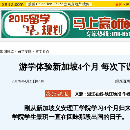
搜狐
ChinaRen
17173
焦点房地产
搜狗
新闻
-
体
出国频道
>
留学专区
>
留学看点
游学体验新加坡4个月 每次下
2007年04月21日07:10
[
我来说两
来源：浙江在线-钱江晚报 作
刚从新加坡义安理工学院学习4个月归来
学院学生景玥一直在回味那段出国的日子。