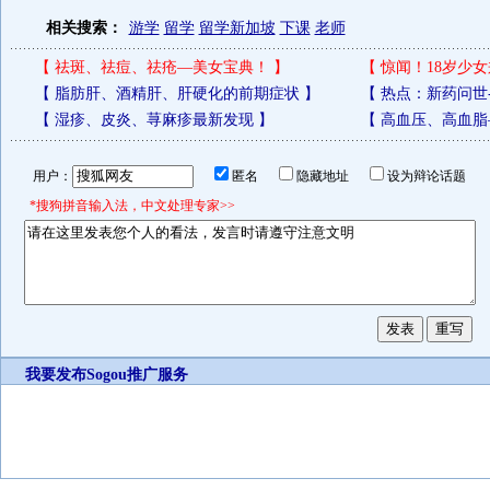
相关搜索：
游学
留学
留学新加坡
下课
老师
【
祛斑、祛痘、祛疮—美女宝典！
】
【
惊闻！18岁少女
【
脂肪肝、酒精肝、肝硬化的前期症状
】
【
热点：新药问世
【
湿疹、皮炎、荨麻疹最新发现
】
【
高血压、高血脂
用户：
匿名
隐藏地址
设为辩论话题
*搜狗拼音输入法，中文处理专家>>
我要发布
Sogou推广服务