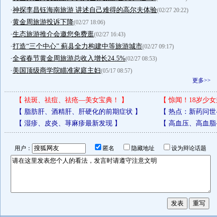
·
神探李昌钰海南旅游 讲述自己难得的高尔夫体验
(02/27 20:22)
·
黄金周旅游投诉下降
(02/27 18:06)
·
生态旅游推介会邀您免费逛
(02/27 16:43)
·
打造“三个中心” 蓟县全力构建中等旅游城市
(02/27 09:17)
·
全省春节黄金周旅游总收入增长24.5%
(02/27 08:53)
·
美国顶级商学院瞄准家庭主妇
(05/17 08:57)
更多>>
【
祛斑、祛痘、祛疮—美女宝典！
】
【
惊闻！18岁少女
【
脂肪肝、酒精肝、肝硬化的前期症状
】
【
热点：新药问世
【
湿疹、皮炎、荨麻疹最新发现
】
【
高血压、高血脂
用户：
匿名
隐藏地址
设为辩论话题