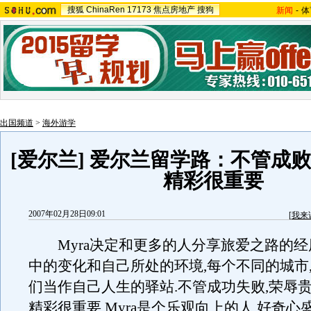
搜狐
ChinaRen
17173
焦点房地产
搜狗
新闻
-
体
出国频道
>
海外游学
[爱尔兰] 爱尔兰留学路：不管成败
精彩很重要
2007年02月28日09:01
[
我来
Myra决定和更多的人分享旅爱之路的经
中的变化和自己所处的环境,每个不同的城市,M
们当作自己人生的驿站.不管成功失败,荣辱贵
精彩很重要.Myra是个乐观向上的人,好奇心