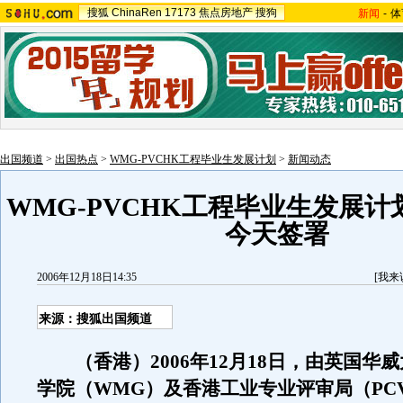
搜狐
ChinaRen
17173
焦点房地产
搜狗
新闻
-
体
出国频道
>
出国热点
>
WMG-PVCHK工程毕业生发展计划
>
新闻动态
WMG-PVCHK工程毕业生发展
今天签署
2006年12月18日14:35
[
我来
来源：搜狐出国频道
（香港）2006年12月18日，由英国华
学院（WMG）及香港工业专业评审局（PC