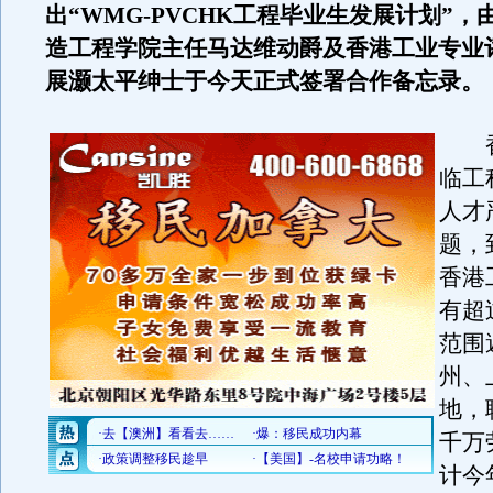
出“WMG-PVCHK工程毕业生发展计划”，
造工程学院主任马达维动爵及香港工业专业
展灏太平绅士于今天正式签署合作备忘录。
香
临工
人才
题，
香港
有超
范围
州、
地，
千万
计今