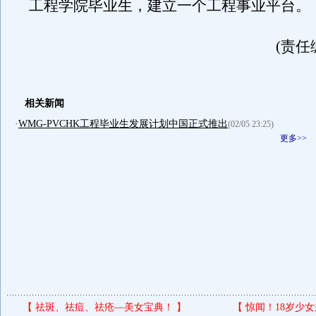
工程学院毕业生，建立一个工程事业平台。
(责任
相关新闻
·
WMG-PVCHK工程毕业生发展计划中国正式推出
(02/05 23:25)
更多>>
【
祛斑、祛痘、祛疮—美女宝典！
】
【
惊闻！18岁少女