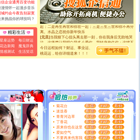
短信企业通秀百变功能
[元旦]
看到你我会触电；看不到你我要充电；没有你我会
浪漫情怀一起漫步音乐
断电。爱你是我职业，想你是我事业，抱你是我特长，吻
同城约会今夜告别寂寞
你是我专业！水晶之恋祝你新年快乐
敢来挑战你的球技吗？
[元旦]
如果上天让我许三个愿望，一是今生今世和你在一
起；二是再生再世和你在一起；三是三生三世和你不再分
离。水晶之恋祝你新年快乐
精彩生活
[元旦]
当我狠下心扭头离去那一刻，你在我身后无助地哭
泣，这痛楚让我明白我多么爱你。我转身抱住你：这猪不
星座运势
每日财运
卖了。水晶之恋祝你新年快乐。
花边新闻
魔鬼辞典
今日运程如何？财运、事业运、
[春节]
风柔雨润好月圆，半岛铁盒伴身边，每日尽显开心
情感测试
生活笑话
桃花运，给你详细道来！！！
颜！冬去春来似水如烟，劳碌人生需尽欢！听一曲轻歌，
道一声平安！新年吉祥万事如愿
[春节]
传说薰衣草有四片叶子：第一片叶子是信仰，第二
片叶子是希望，第三片叶子是爱情，第四片叶子是幸运。
送你一棵薰衣草，愿你新年快乐！
[圣诞节]
圣诞节到了，想想没什么送给你的，又不打算给
你太多，只有给你五千万：千万快乐！千万要健康！千万
要平安！千万要知足！千万不要忘记我！
[圣诞节]
不只这样的日子才会想起你,而是这样的日子才
能正大光明地骚扰你,告诉你,圣诞要快乐!新年要快乐!天
菊花台
天都要快乐噢!
迷迭香
[圣诞节]
奉上一颗祝福的心,在这个特别的日子里,愿幸福,
青青河边草
如意,快乐,鲜花,一切美好的祝愿与你同在.圣诞快乐!
丁香花
[元旦]
看到你我会触电；看不到你我要充电；没有你我会
原来你也在这里
断电。爱你是我职业，想你是我事业，抱你是我特长，吻
爱如空气
你是我专业！水晶之恋祝你新年快乐
不要再来伤害我