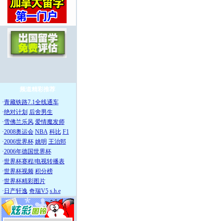
频道精彩推荐
·
青藏铁路7.1全线通车
·
绝对计划
后舍男生
·
雪佛兰乐风
爱情魔发师
·
2008奥运会
NBA
科比
F1
·
2006世界杯
姚明
王治郅
·
2006年德国世界杯
·
世界杯赛程/电视转播表
·
世界杯视频
积分榜
·
世界杯精彩图片
·
日产轩逸
奇瑞V5
s.h.e