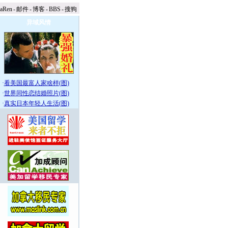
naRen
-
邮件
-
博客
-
BBS
-
搜狗
异域风情
·
看美国最富人家啥样(图)
·
世界同性恋结婚照片(图)
·
真实日本年轻人生活(图)