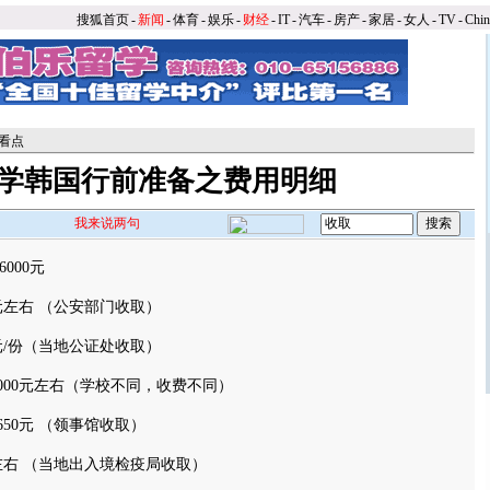
搜狐首页
-
新闻
-
体育
-
娱乐
-
财经
-
IT
-
汽车
-
房产
-
家居
-
女人
-
TV
-
Chi
看点
学韩国行前准备之费用明细
我来说两句
6000元
元左右 （公安部门收取）
元/份（当地公证处收取）
000元左右（学校不同，收费不同）
50元 （领事馆收取）
左右 （当地出入境检疫局收取）