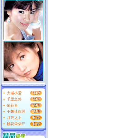
大城小爱
千里之外
菊花台
不想让你哭
月亮之上
桃花朵朵开