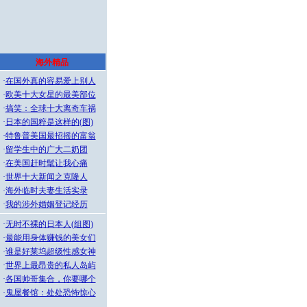
海外精品
·
在国外真的容易爱上别人
·
欧美十大女星的最美部位
·
搞笑：全球十大离奇车祸
·
日本的国粹是这样的(图)
·
特鲁普美国最招摇的富翁
·
留学生中的广大二奶团
·
在美国赶时髦让我心痛
·
世界十大新闻之克隆人
·
海外临时夫妻生活实录
·
我的涉外婚姻登记经历
·
无时不裸的日本人(组图)
·
最能用身体赚钱的美女们
·
谁是好莱坞超级性感女神
·
世界上最昂贵的私人岛屿
·
各国帅哥集合，你要哪个
·
鬼屋餐馆：处处恐怖惊心