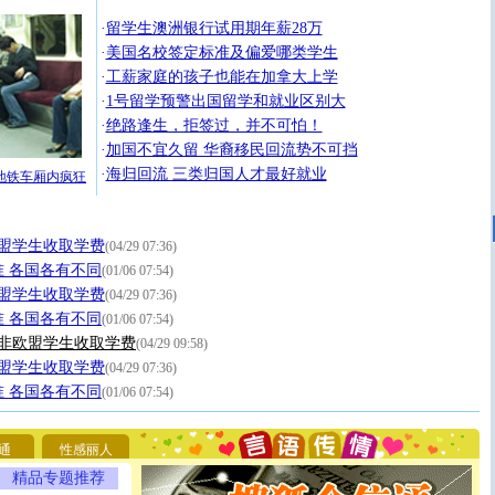
·
留学生澳洲银行试用期年薪28万
·
美国名校签定标准及偏爱哪类学生
·
工薪家庭的孩子也能在加拿大上学
·
1号留学预警出国留学和就业区别大
·
绝路逢生，拒签过，并不可怕！
·
加国不宜久留 华裔移民回流势不可挡
·
海归回流 三类归国人才最好就业
地铁车厢内疯狂
盟学生收取学费
(04/29 07:36)
 各国各有不同
(01/06 07:54)
盟学生收取学费
(04/29 07:36)
 各国各有不同
(01/06 07:54)
向非欧盟学生收取学费
(04/29 09:58)
[圣诞节]
圣诞节到了，想想没什么送给你的，又不打算给
盟学生收取学费
(04/29 07:36)
你太多，只有给你五千万：千万快乐！千万要健康！千万
 各国各有不同
(01/06 07:54)
要平安！千万要知足！千万不要忘记我！
[圣诞节]
不只这样的日子才会想起你,而是这样的日子才
能正大光明地骚扰你,告诉你,圣诞要快乐!新年要快乐!天
天都要快乐噢!
通
性感丽人
[圣诞节]
奉上一颗祝福的心,在这个特别的日子里,愿幸福,
精品专题推荐
如意,快乐,鲜花,一切美好的祝愿与你同在.圣诞快乐!