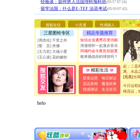
[圣诞节]
·
经验谈：如何挤入法国理科预科班
(05/17 07:24)
你太多，
·
留学法国：什么是E-TEF 法语考试
(05/10 07:42)
要平安！
[圣诞节]
能正大光明
搜狐短信
小灵通
性感丽人
天都要快
[圣诞节]
三星图铃专区
精品专题推荐
如意,快乐
短信企业通秀百变功能
[周杰伦] 千里之外
[元旦]
看
浪漫情怀一起漫步音乐
[誓 言] 求佛
断电。爱
同城约会今夜告别寂寞
[王力宏] 大城小爱
你是我专
敢来挑战你的球技吗？
[王心凌] 花的嫁纱
[元旦]
如
起；二是
离。水晶
精彩生活
[元旦]
当
星座运势
每日财运
泣，这痛
花边新闻
魔鬼辞典
卖了。水
今日运程
情感测试
生活笑话
[春节]
风
桃花运，
颜！冬去
道一声平
[春节]
传
片叶子是
送你一棵
[圣诞节]
你太多，
要平安！
[圣诞节]