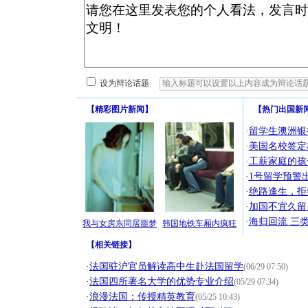
设为辩论话题
【
精彩图片新闻
】
【
热门出国新
·
留学生澳洲银
·
美国名校签定
·
工薪家庭的孩
·
1号留学预警
·
绝路逢生，拒
·
加国不宜久留
·
海归回流 三
我与女房东同居噩梦
韩国地铁车厢内疯狂
【
相关链接
】
·
法国驻沪官员解读高中生赴法国留学
(06/29 07:50)
·
法国四所著名大学的优势专业介绍
(05/29 07:34)
·
浪漫法国：传授精英教育
(05/25 10:43)