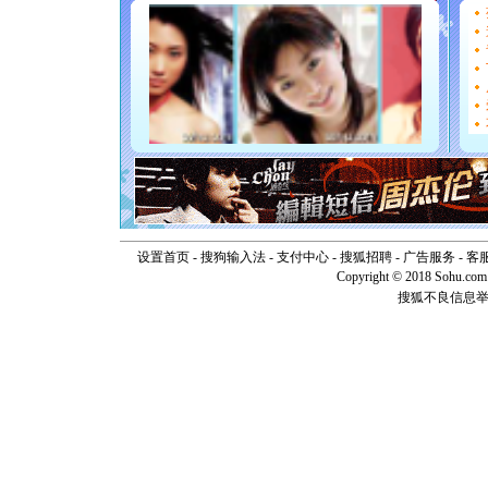
能正大光明
天都要快
[圣诞节]
如意,快乐
[元旦]
看
断电。爱
你是我专
[元旦]
如
起；二是
离。水晶
[元旦]
当
泣，这痛
卖了。水
[春节]
风
设置首页
-
搜狗输入法
-
支付中心
-
搜狐招聘
-
广告服务
-
客
颜！冬去
Copyright © 2018 Sohu.com I
道一声平
搜狐不良信息
[春节]
传
片叶子是
送你一棵